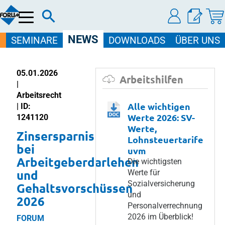
Menü
NEWS
SEMINARE
DOWNLOADS
ÜBER UNS
05.01.2026
Arbeitshilfen
|
Arbeitsrecht
Alle wichtigen
| ID:
Werte 2026: SV-
1241120
Werte,
Zinsersparnis
Lohnsteuertarife
bei
uvm
Arbeitgeberdarlehen
Die wichtigsten
und
Werte für
Sozialversicherung
Gehaltsvorschüssen
und
2026
Personalverrechnung
2026 im Überblick!
FORUM