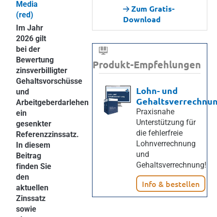
Media
Zum Gratis-
(red)
Download
Im Jahr
2026 gilt
bei der
Bewertung
Produkt-Empfehlungen
zinsverbilligter
Gehaltsvorschüsse
Lohn- und
und
Gehaltsverrechnu
Arbeitgeberdarlehen
Praxisnahe
ein
Unterstützung für
gesenkter
die fehlerfreie
Referenzzinssatz.
Lohnverrechnung
In diesem
und
Beitrag
Gehaltsverrechnung!
finden Sie
den
Info & bestellen
aktuellen
Zinssatz
sowie