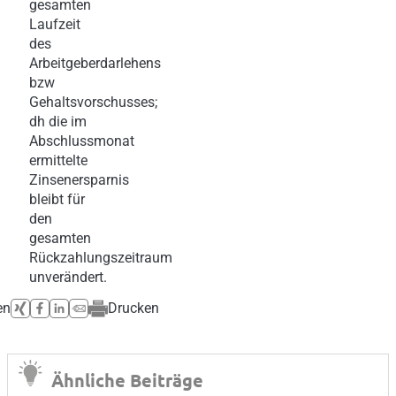
gesamten
Laufzeit
des
Arbeitgeberdarlehens
bzw
Gehaltsvorschusses;
dh die im
Abschlussmonat
ermittelte
Zinsenersparnis
bleibt für
den
gesamten
Rückzahlungszeitraum
unverändert.
en
Drucken
Ähnliche Beiträge