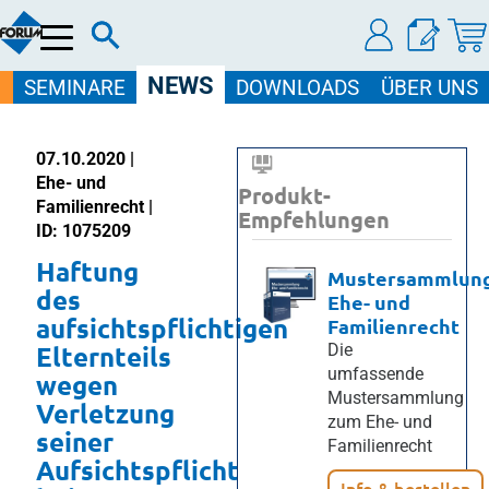
Menü
NEWS
SEMINARE
DOWNLOADS
ÜBER UNS
07.10.2020 |
Ehe- und
Produkt-
Familienrecht |
Empfehlungen
ID: 1075209
Haftung
Mustersammlun
des
Ehe- und
aufsichtspflichtigen
Familienrecht
Elternteils
Die
umfassende
wegen
Mustersammlung
Verletzung
zum Ehe- und
seiner
Familienrecht
Aufsichtspflicht
Info & bestellen