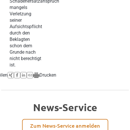
Schadenersatzanspruch
mangels
Verletzung
seiner
Aufsichtspflicht
durch den
Beklagten
schon dem
Grunde nach
nicht berechtigt
ist.
ilen
Drucken
News-Service
Zum News-Service anmelden