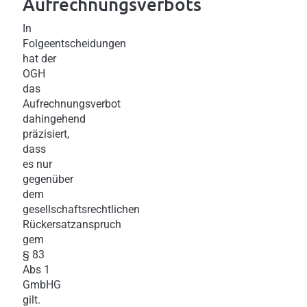
Aufrechnungsverbots
In
Folgeentscheidungen
hat der
OGH
das
Aufrechnungsverbot
dahingehend
präzisiert,
dass
es nur
gegenüber
dem
gesellschaftsrechtlichen
Rückersatzanspruch
gem
§ 83
Abs 1
GmbHG
gilt.