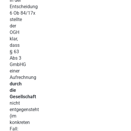
In der
Entscheidung
6 Ob 84/17x
stellte
der
OGH
klar,
dass
§ 63
Abs 3
GmbHG
einer
Aufrechnung
durch
die
Gesellschaft
nicht
entgegensteht
(im
konkreten
Fall: