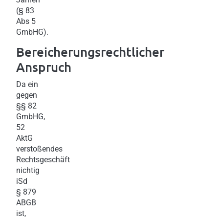
(§ 83
Abs 5
GmbHG).
Bereicherungsrechtlicher
Anspruch
Da ein
gegen
§§ 82
GmbHG,
52
AktG
verstoßendes
Rechtsgeschäft
nichtig
iSd
§ 879
ABGB
ist,