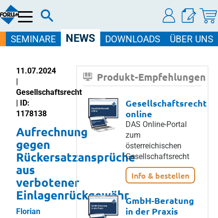
Menü
NEWS
SEMINARE
DOWNLOADS
ÜBER UNS
11.07.2024
Produkt-Empfehlungen
|
Gesellschaftsrecht
Gesellschaftsrecht
| ID:
online
1178138
DAS Online-Portal
Aufrechnung
zum
gegen
österreichischen
Rückersatzansprüche
Gesellschaftsrecht
aus
Info & bestellen
verbotener
Einlagenrückgewähr
GmbH-Beratung
in der Praxis
Florian