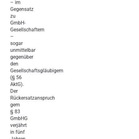
– im
Gegensatz
zu
GmbH-
Gesellschaftern
–
sogar
unmittelbar
gegenüber
den
Gesellschaftsgläubigern
(§ 56
AktG).
Der
Rückersatzanspruch
gem
§ 83
GmbHG
verjährt
in fünf
Jahren