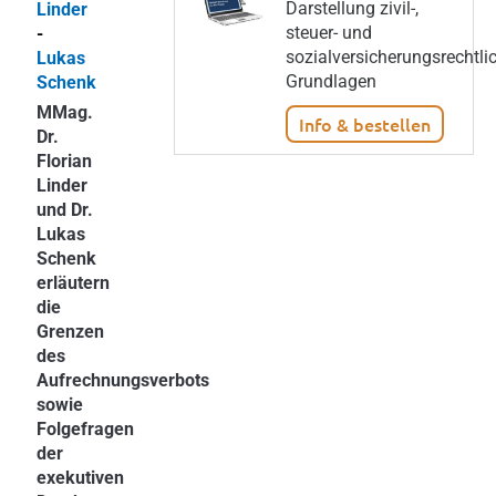
Darstellung zivil-,
Linder
steuer- und
-
sozialversicherungsrechtli
Lukas
Grundlagen
Schenk
MMag.
Info & bestellen
Dr.
Florian
Linder
und Dr.
Lukas
Schenk
erläutern
die
Grenzen
des
Aufrechnungsverbots
sowie
Folgefragen
der
exekutiven