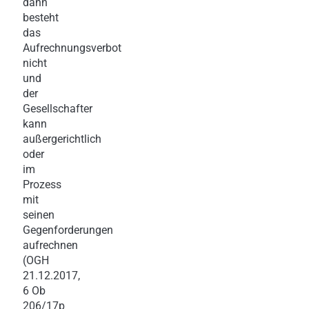
dann
besteht
das
Aufrechnungsverbot
nicht
und
der
Gesellschafter
kann
außergerichtlich
oder
im
Prozess
mit
seinen
Gegenforderungen
aufrechnen
(OGH
21.12.2017,
6 Ob
206/17p