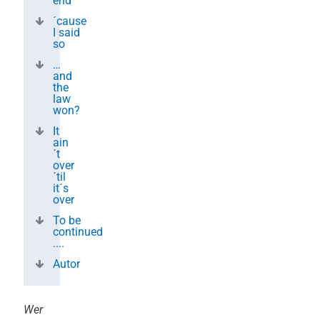
end
´cause
I said
so
…
and
the
law
won?
It
ain
´t
over
´til
it´s
over
To be
continued
....
Autor
Wer