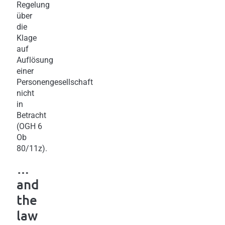
Regelung
über
die
Klage
auf
Auflösung
einer
Personengesellschaft
nicht
in
Betracht
(OGH 6
Ob
80/11z).
…
and
the
law