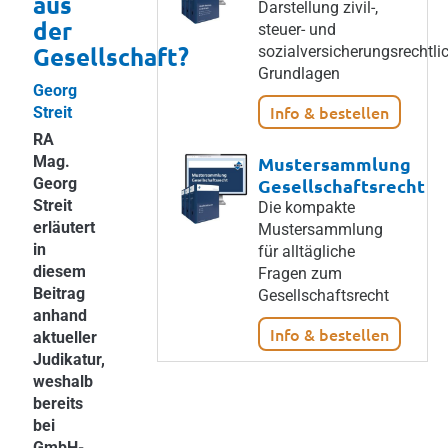
aus
Darstellung zivil-,
der
steuer- und
Gesellschaft?
sozialversicherungsrechtli
Grundlagen
Georg
Info & bestellen
Streit
RA
Mag.
Mustersammlung
Georg
Gesellschaftsrecht
Streit
Die kompakte
erläutert
Mustersammlung
in
für alltägliche
diesem
Fragen zum
Beitrag
Gesellschaftsrecht
anhand
Info & bestellen
aktueller
Judikatur,
weshalb
bereits
bei
GmbH-