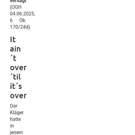
versagt
(OGH
04.06.2025,
6 Ob
170/24d).
It
ain
´t
over
´til
it´s
over
Der
Kläger
hatte
in
jenem