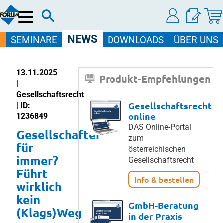
Menü
NEWS
SEMINARE
DOWNLOADS
ÜBER UNS
13.11.2025
Produkt-Empfehlungen
|
Gesellschaftsrecht
Gesellschaftsrecht
| ID:
online
1236849
DAS Online-Portal
Gesellschafter
zum
für
österreichischen
immer?
Gesellschaftsrecht
Führt
Info & bestellen
wirklich
kein
GmbH-Beratung
(Klags)Weg
in der Praxis