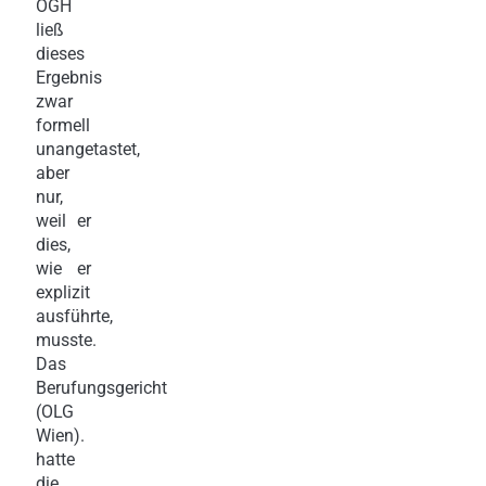
OGH
ließ
dieses
Ergebnis
zwar
formell
unangetastet,
aber
nur,
weil er
dies,
wie er
explizit
ausführte,
musste.
Das
Berufungsgericht
(OLG
Wien).
hatte
die