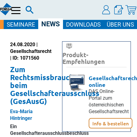
Menü
NEWS
SEMINARE
DOWNLOADS
ÜBER UNS
24.08.2020 |
Gesellschaftsrecht
Produkt-
| ID: 1071560
Empfehlungen
Zum
Rechtsmissbrauch
Gesellschaftsrech
beim
online
Gesellschafterausschluss
DAS Online-
Portal zum
(GesAusG)
österreichischen
Eva-Maria
Gesellschaftsrecht
Hintringer
Info & bestellen
Ein
Gesellschafterausschlussbeschluss