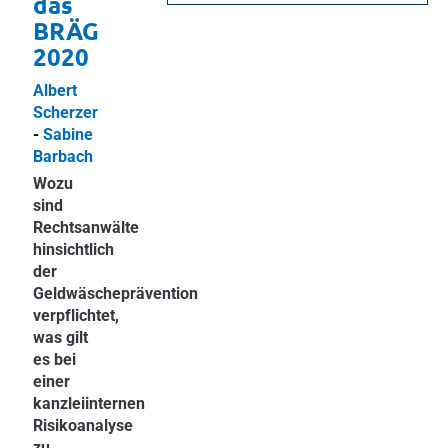
das
BRÄG
2020
Albert
Scherzer
-
Sabine
Barbach
Wozu
sind
Rechtsanwälte
hinsichtlich
der
Geldwäscheprävention
verpflichtet,
was gilt
es bei
einer
kanzleiinternen
Risikoanalyse
zu