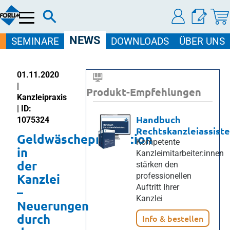
Menü
NEWS
SEMINARE
DOWNLOADS
ÜBER UNS
01.11.2020
|
Produkt-Empfehlungen
Kanzleipraxis
| ID:
Handbuch
1075324
Rechtskanzleiassist
Geldwäscheprävention
Kompetente
in
Kanzleimitarbeiter:innen
der
stärken den
Kanzlei
professionellen
Auftritt Ihrer
–
Kanzlei
Neuerungen
durch
Info & bestellen