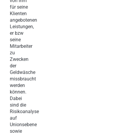
von ihm
für seine
Klienten
angebotenen
Leistungen,
er bzw
seine
Mitarbeiter
zu
Zwecken
der
Geldwäsche
missbraucht
werden
können.
Dabei
sind die
Risikoanalyse
auf
Unionsebene
sowie