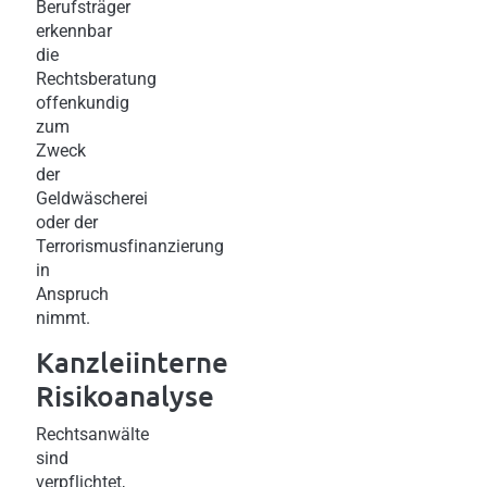
Berufsträger
erkennbar
die
Rechtsberatung
offenkundig
zum
Zweck
der
Geldwäscherei
oder der
Terrorismusfinanzierung
in
Anspruch
nimmt.
Kanzleiinterne
Risikoanalyse
Rechtsanwälte
sind
verpflichtet,