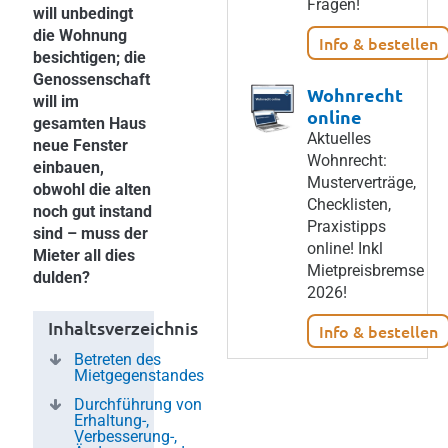
Fragen!
will unbedingt
die Wohnung
Info & bestellen
besichtigen; die
Genossenschaft
Wohnrecht
will im
online
gesamten Haus
Aktuelles
neue Fenster
Wohnrecht:
einbauen,
Musterverträge,
obwohl die alten
Checklisten,
noch gut instand
Praxistipps
sind – muss der
online! Inkl
Mieter all dies
Mietpreisbremse
dulden?
2026!
Inhaltsverzeichnis
Info & bestellen
Betreten des
Mietgegenstandes
Durchführung von
Erhaltung-,
Verbesserung-,