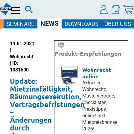
Menü
NEWS
SEMINARE
DOWNLOADS
ÜBER UNS
14.01.2021
|
Produkt-Empfehlungen
Wohnrecht
| ID:
Wohnrecht
1081690
online
Update:
Aktuelles
Mietzinsfälligkeit,
Wohnrecht:
Räumungsexekution,
Musterverträge,
Vertragsbefristungen
Checklisten,
Praxistipps
–
online! Inkl
Änderungen
Mietpreisbremse
durch
2026!