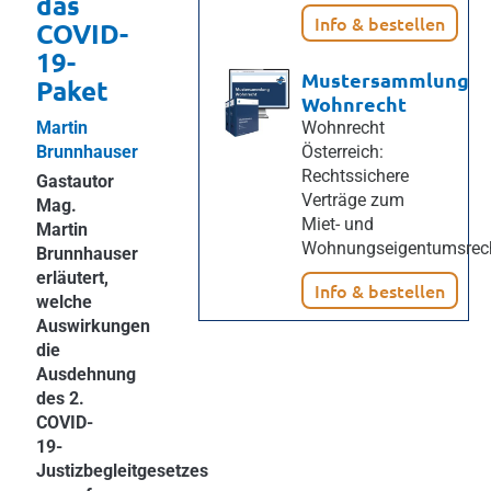
das
Info & bestellen
COVID-
19-
Mustersammlung
Paket
Wohnrecht
Martin
Wohnrecht
Brunnhauser
Österreich:
Rechtssichere
Gastautor
Verträge zum
Mag.
Miet- und
Martin
Wohnungseigentumsrech
Brunnhauser
erläutert,
Info & bestellen
welche
Auswirkungen
die
Ausdehnung
des 2.
COVID-
19-
Justizbegleitgesetzes