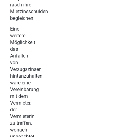
rasch ihre
Mietzinsschulden
begleichen.
Eine
weitere
Möglichkeit
das
Anfallen
von
Verzugszinsen
hintanzuhalten
wäre eine
Vereinbarung
mit dem
Vermieter,
der
Vermieterin
zu treffen,
wonach
ungeachtet