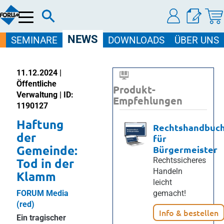
Menü
NEWS
SEMINARE
DOWNLOADS
ÜBER UNS
11.12.2024 |
Öffentliche
Produkt-
Verwaltung | ID:
Empfehlungen
1190127
Haftung
Rechtshandbuc
der
für
Gemeinde:
Bürgermeister
Tod in der
Rechtssicheres
Handeln
Klamm
leicht
FORUM Media
gemacht!
(red)
Info & bestellen
Ein tragischer