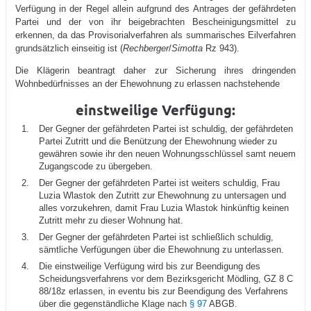
Verfügung in der Regel allein aufgrund des Antrages der gefährdeten
Partei und der von ihr beigebrachten Bescheinigungsmittel zu
erkennen, da das Provisorialverfahren als summarisches Eilverfahren
grundsätzlich einseitig ist (
Rechberger
/
Simotta
Rz 943).
Die Klägerin beantragt daher zur Sicherung ihres dringenden
Wohnbedürfnisses an der Ehewohnung zu erlassen nachstehende
einstweilige Verfügung:
Der Gegner der gefährdeten Partei ist schuldig, der gefährdeten
Partei Zutritt und die Benützung der Ehewohnung wieder zu
gewähren sowie ihr den neuen Wohnungsschlüssel samt neuem
Zugangscode zu übergeben.
Der Gegner der gefährdeten Partei ist weiters schuldig, Frau
Luzia Wlastok den Zutritt zur Ehewohnung zu untersagen und
alles vorzukehren, damit Frau Luzia Wlastok hinkünftig keinen
Zutritt mehr zu dieser Wohnung hat.
Der Gegner der gefährdeten Partei ist schließlich schuldig,
sämtliche Verfügungen über die Ehewohnung zu unterlassen.
Die einstweilige Verfügung wird bis zur Beendigung des
Scheidungsverfahrens vor dem Bezirksgericht Mödling, GZ 8 C
88/18z erlassen, in eventu bis zur Beendigung des Verfahrens
über die gegenständliche Klage nach
§ 97
ABGB.