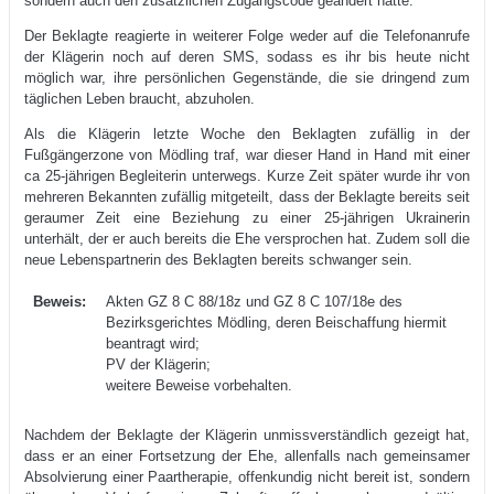
sondern auch den zusätzlichen Zugangscode geändert hatte.
Der Beklagte reagierte in weiterer Folge weder auf die Telefonanrufe
der Klägerin noch auf deren SMS, sodass es ihr bis heute nicht
möglich war, ihre persönlichen Gegenstände, die sie dringend zum
täglichen Leben braucht, abzuholen.
Als die Klägerin letzte Woche den Beklagten zufällig in der
Fußgängerzone von Mödling traf, war dieser Hand in Hand mit einer
ca 25-jährigen Begleiterin unterwegs. Kurze Zeit später wurde ihr von
mehreren Bekannten zufällig mitgeteilt, dass der Beklagte bereits seit
geraumer Zeit eine Beziehung zu einer 25-jährigen Ukrainerin
unterhält, der er auch bereits die Ehe versprochen hat. Zudem soll die
neue Lebenspartnerin des Beklagten bereits schwanger sein.
Beweis:
Akten GZ 8 C 88/18z und GZ 8 C 107/18e des
Bezirksgerichtes Mödling, deren Beischaffung hiermit
beantragt wird;
PV der Klägerin;
weitere Beweise vorbehalten.
Nachdem der Beklagte der Klägerin unmissverständlich gezeigt hat,
dass er an einer Fortsetzung der Ehe, allenfalls nach gemeinsamer
Absolvierung einer Paartherapie, offenkundig nicht bereit ist, sondern