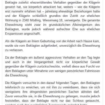
Beklagte zutiefst ehezerrüttendes Verhalten gegenüber der Klägerin
gesetzt hat, sie körperlich attackiert hat, weiters – wie die Klägerin
erst nunmehr erfahren hat – jahrelang ehewidrige Beziehungen hatte
und der Klägerin schließlich grundlos den Zutritt zur ehelichen
Wohnung in 2340 Mödling, Wiesenweg 18, verweigerte. Die genannte
Ehewohnung steht zwar im grundsätzlichen Alleineigentum des
Beklagten, wurde jedoch während aufrechter Ehe aus ehelichen
Ersparnissen angeschafft.
Als die Klägerin an ihrem Geburtstag von der Arbeit nach Hause kam,
wurde sie vom Beklagten aufgefordert, unverzüglich die Ehewohnung
zu verlassen.
Da der Beklagte ein äußerst aggressives Verhalten an den Tag legte
und auch in der Vergangenheit nicht vor körperlicher Gewalt
gegenüber der Klägerin zurückschreckte, verließ diese aus Furcht vor
dem Beklagten unter Mitnahme von wenigen persönlichen Fahrnissen
die Ehewohnung.
Die Klägerin versuchte in den darauf folgenden Tagen, den Beklagten
telefonisch zu erreichen, um mit ihm zu vereinbaren, dass sie sich
wenigstens ihre dringendsten persönlichen Sachen abholen darf.
Zuvor versuchte sie, in die Ehewohnung zu gelangen, musste jedoch
feststellen, dass der Beklagte nicht nur das Schloss getauscht,