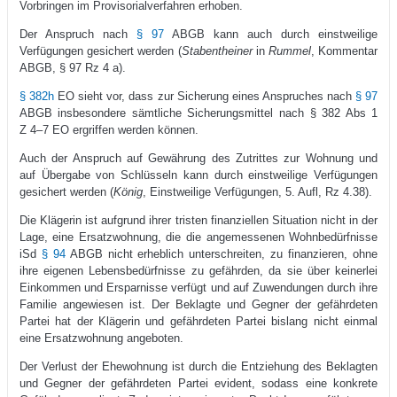
Vorbringen im Provisorialverfahren erhoben.
Der Anspruch nach
§ 97
ABGB kann auch durch einstweilige
Verfügungen gesichert werden (
Stabentheiner
in
Rummel
, Kommentar
ABGB, § 97 Rz 4 a).
§ 382h
EO sieht vor, dass zur Sicherung eines Anspruches nach
§ 97
ABGB insbesondere sämtliche Sicherungsmittel nach § 382 Abs 1
Z 4–7 EO ergriffen werden können.
Auch der Anspruch auf Gewährung des Zutrittes zur Wohnung und
auf Übergabe von Schlüsseln kann durch einstweilige Verfügungen
gesichert werden (
König
, Einstweilige Verfügungen, 5. Aufl, Rz 4.38).
Die Klägerin ist aufgrund ihrer tristen finanziellen Situation nicht in der
Lage, eine Ersatzwohnung, die die angemessenen Wohnbedürfnisse
iSd
§ 94
ABGB nicht erheblich unterschreiten, zu finanzieren, ohne
ihre eigenen Lebensbedürfnisse zu gefährden, da sie über keinerlei
Einkommen und Ersparnisse verfügt und auf Zuwendungen durch ihre
Familie angewiesen ist. Der Beklagte und Gegner der gefährdeten
Partei hat der Klägerin und gefährdeten Partei bislang nicht einmal
eine Ersatzwohnung angeboten.
Der Verlust der Ehewohnung ist durch die Entziehung des Beklagten
und Gegner der gefährdeten Partei evident, sodass eine konkrete