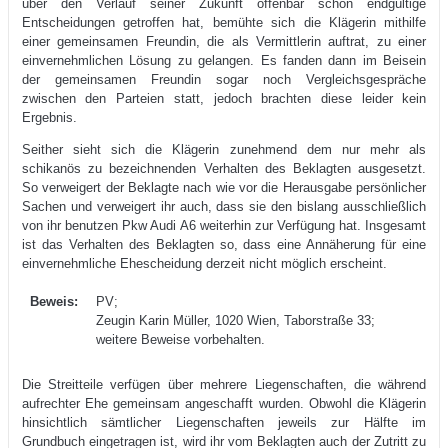
über den Verlauf seiner Zukunft offenbar schon endgültige
Entscheidungen getroffen hat, bemühte sich die Klägerin mithilfe
einer gemeinsamen Freundin, die als Vermittlerin auftrat, zu einer
einvernehmlichen Lösung zu gelangen. Es fanden dann im Beisein
der gemeinsamen Freundin sogar noch Vergleichsgespräche
zwischen den Parteien statt, jedoch brachten diese leider kein
Ergebnis.
Seither sieht sich die Klägerin zunehmend dem nur mehr als
schikanös zu bezeichnenden Verhalten des Beklagten ausgesetzt.
So verweigert der Beklagte nach wie vor die Herausgabe persönlicher
Sachen und verweigert ihr auch, dass sie den bislang ausschließlich
von ihr benutzen Pkw Audi A6 weiterhin zur Verfügung hat. Insgesamt
ist das Verhalten des Beklagten so, dass eine Annäherung für eine
einvernehmliche Ehescheidung derzeit nicht möglich erscheint.
Beweis:
PV;
Zeugin Karin Müller, 1020 Wien, Taborstraße 33;
weitere Beweise vorbehalten.
Die Streitteile verfügen über mehrere Liegenschaften, die während
aufrechter Ehe gemeinsam angeschafft wurden. Obwohl die Klägerin
hinsichtlich sämtlicher Liegenschaften jeweils zur Hälfte im
Grundbuch eingetragen ist, wird ihr vom Beklagten auch der Zutritt zu