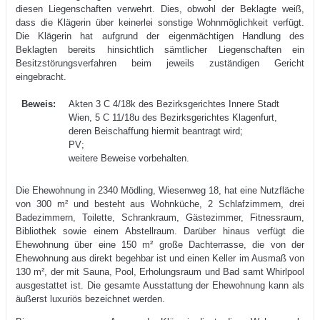
diesen Liegenschaften verwehrt. Dies, obwohl der Beklagte weiß,
dass die Klägerin über keinerlei sonstige Wohnmöglichkeit verfügt.
Die Klägerin hat aufgrund der eigenmächtigen Handlung des
Beklagten bereits hinsichtlich sämtlicher Liegenschaften ein
Besitzstörungsverfahren beim jeweils zuständigen Gericht
eingebracht.
Beweis:
Akten 3 C 4/18k des Bezirksgerichtes Innere Stadt
Wien, 5 C 11/18u des Bezirksgerichtes Klagenfurt,
deren Beischaffung hiermit beantragt wird;
PV;
weitere Beweise vorbehalten.
Die Ehewohnung in 2340 Mödling, Wiesenweg 18, hat eine Nutzfläche
von 300 m² und besteht aus Wohnküche, 2 Schlafzimmern, drei
Badezimmern, Toilette, Schrankraum, Gästezimmer, Fitnessraum,
Bibliothek sowie einem Abstellraum. Darüber hinaus verfügt die
Ehewohnung über eine 150 m² große Dachterrasse, die von der
Ehewohnung aus direkt begehbar ist und einen Keller im Ausmaß von
130 m², der mit Sauna, Pool, Erholungsraum und Bad samt Whirlpool
ausgestattet ist. Die gesamte Ausstattung der Ehewohnung kann als
äußerst luxuriös bezeichnet werden.