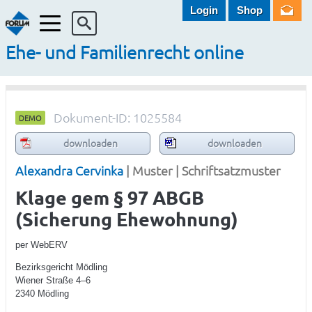
Login
Shop
Menü
Ehe- und Familienrecht online
Dokument-ID: 1025584
DEMO
downloaden
downloaden
Alexandra Cervinka
| Muster | Schriftsatzmuster
Klage gem § 97 ABGB
(Sicherung Ehewohnung)
per WebERV
Bezirksgericht Mödling
Wiener Straße 4–6
2340 Mödling