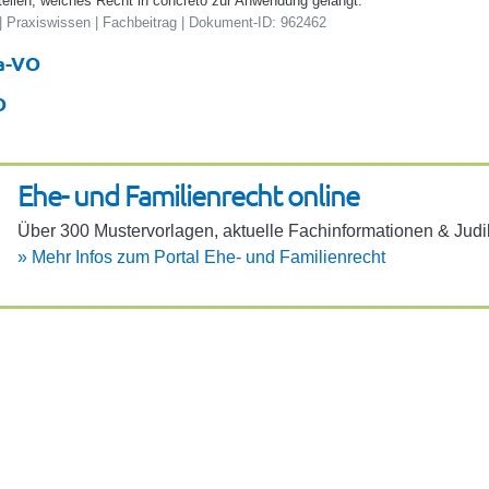
tellen, welches Recht in concreto zur Anwendung gelangt.
 Praxiswissen | Fachbeitrag | Dokument-ID: 962462
Ia-VO
O
Ehe- und Fami­li­en­recht online
Über 300 Muster­vor­lagen, aktu­elle Fach­in­for­ma­ti­onen & Judi
»
Mehr Infos zum Portal Ehe- und Fami­li­en­recht