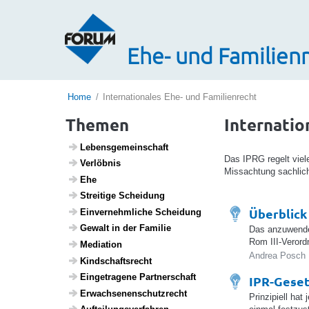
Ehe- und Familienr
Home
Internationales Ehe- und Familienrecht
Themen
Internatio
Lebens­ge­mein­schaft
Das IPRG regelt viel
Verlöbnis
Missachtung sachlic
Ehe
Strei­tige Schei­dung
Überblick
Einver­nehm­liche Schei­dung
Gewalt in der Familie
Das anzuwenden
Rom III-Verord
Media­tion
Andrea Posch |
Kind­s­chafts­recht
Einge­tra­gene Part­ner­schaft
IPR-Geset
Erwach­se­nen­schutz­recht
Prinzipiell ha