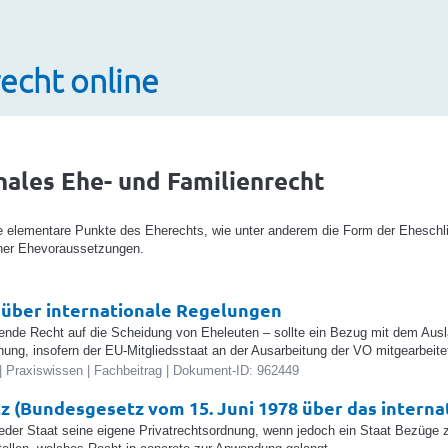
echt online
nales Ehe- und Familienrecht
e elementare Punkte des Eherechts, wie unter anderem die Form der Eheschl
her Ehevoraussetzungen.
 über internationale Regelungen
de Recht auf die Scheidung von Eheleuten – sollte ein Bezug mit dem Ausl
nung, insofern der EU-Mitgliedsstaat an der Ausarbeitung der VO mitgearbeitet
 Praxiswissen | Fachbeitrag | Dokument-ID: 962449
z (Bundesgesetz vom 15. Juni 1978 über das interna
t jeder Staat seine eigene Privatrechtsordnung, wenn jedoch ein Staat Bezüge