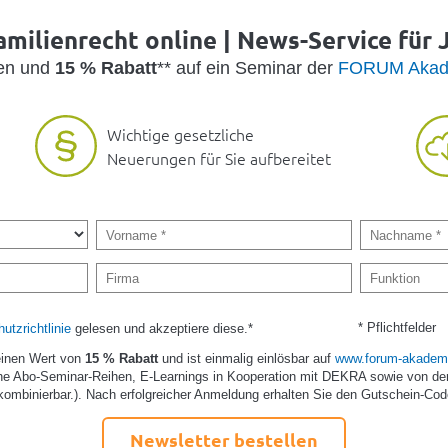
amilienrecht online | News-Service für J
den und
15 % Rabatt
** auf ein Seminar der
FORUM Akad
Wichtige gesetzliche
Neuerungen für Sie aufbereitet
* Pflichtfelder
utzrichtlinie
gelesen und akzeptiere diese.*
einen Wert von
15 % Rabatt
und ist einmalig einlösbar auf
www.forum-akademi
e Abo-Seminar-Reihen, E-Learnings in Kooperation mit DEKRA sowie von de
kombinierbar.). Nach erfolgreicher Anmeldung erhalten Sie den Gutschein-Cod
Newsletter bestellen