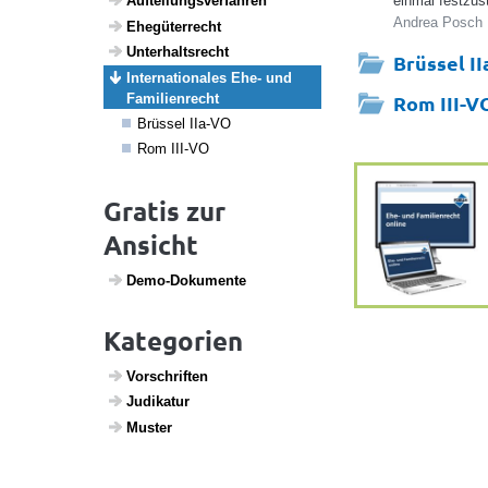
Auftei­lungs­ver­fahren
einmal festzus
Andrea Posch |
Ehegü­ter­recht
Unter­halts­recht
Brüssel I
Inter­na­ti­o­nales Ehe- und
Fami­li­en­recht
Rom III-V
Brüssel IIa-VO
Rom III-VO
Gratis zur
Ansicht
Demo-Doku­mente
Kategorien
Vorschriften
Judi­katur
Muster