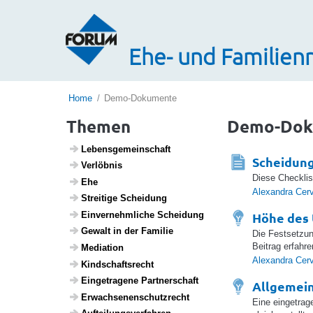
Ehe- und Familienr
Home
Demo-Dokumente
Themen
Demo-Dok
Lebens­ge­mein­schaft
Scheidung
Verlöbnis
Diese Checklis
Ehe
Alexandra Cer
Strei­tige Schei­dung
Einver­nehm­liche Schei­dung
Höhe des 
Gewalt in der Familie
Die Festsetzun
Beitrag erfahr
Media­tion
Alexandra Cer
Kind­s­chafts­recht
Einge­tra­gene Part­ner­schaft
Allgemein
Erwach­se­nen­schutz­recht
Eine eingetrag