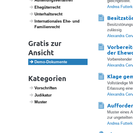
Auftei­lungs­ver­fahren
gleichgestellt.
Andrea Futter
Ehegü­ter­recht
Unter­halts­recht
Besitzstö
Inter­na­ti­o­nales Ehe- und
Besitzstörungs
Fami­li­en­recht
zulässig.
Alexandra Cer
Gratis zur
Vorbereit
Ansicht
der Ehew
Vorbereitender
Demo-Doku­mente
Alexandra Cer
Klage gem
Kategorien
Vollständige M
Vorschriften
Erlassung eine
Alexandra Cer
Judi­katur
Muster
Aufforder
Muster eines A
zur ungeteilten
Andrea Futter