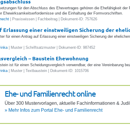
agsabschluss
etzungen für den Abschluss des Ehevertrages gehören die Ehefähigkeit der P
der Ehewirksamkeitserfordernisse und die Einhaltung der Formvorschriften.
knecht
| Praxiswissen | Fachbeitrag | Dokument-ID: 757626
f Erlassung einer einstweiligen Sicherung der eheli
ter für einen Antrag auf Erlassung einer einstweiligen Sicherung der ehelich
vinka
| Muster | Schriftsatzmuster | Dokument-ID: 987452
svergleich – Baustein Ehewohnung
stein ist für einen Scheidungsvergleich verwendbar, der eine Vereinbarung b
vinka
| Muster | Textbaustein | Dokument-ID: 1015706
Ehe- und Fami­li­en­recht online
Über 300 Muster­vor­lagen, aktu­elle Fach­in­for­ma­ti­onen & Judi
»
Mehr Infos zum Portal Ehe- und Fami­li­en­recht