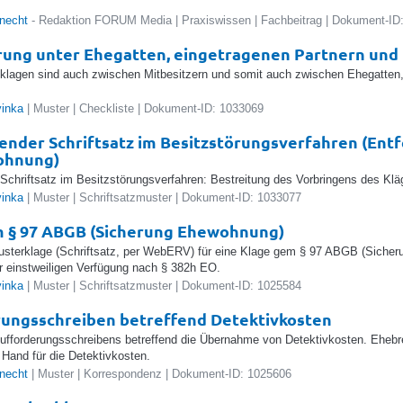
knecht
- Redaktion FORUM Media | Praxiswissen | Fachbeitrag | Dokument-ID
rung unter Ehegatten, eingetragenen Partnern un
klagen sind auch zwischen Mitbesitzern und somit auch zwischen Ehegatten
vinka
| Muster | Checkliste | Dokument-ID: 1033069
ender Schriftsatz im Besitzstörungsverfahren (Ent
ohnung)
 Schriftsatz im Besitzstörungsverfahren: Bestreitung des Vorbringens des Klä
vinka
| Muster | Schriftsatzmuster | Dokument-ID: 1033077
 § 97 ABGB (Sicherung Ehewohnung)
usterklage (Schriftsatz, per WebERV) für eine Klage gem § 97 ABGB (Sicher
r einstweiligen Verfügung nach § 382h EO.
vinka
| Muster | Schriftsatzmuster | Dokument-ID: 1025584
ungsschreiben betreffend Detektivkosten
ufforderungsschreibens betreffend die Übernahme von Detektivkosten. Eheb
 Hand für die Detektivkosten.
knecht
| Muster | Korrespondenz | Dokument-ID: 1025606