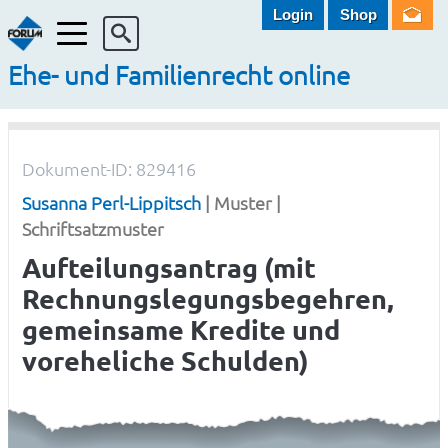
Login
Shop
Menü
Ehe- und Familienrecht online
Dokument-ID: 829416
Susanna Perl-Lippitsch
| Muster |
Schriftsatzmuster
Aufteilungsantrag (mit
Rechnungslegungsbegehren,
gemeinsame Kredite und
voreheliche Schulden)