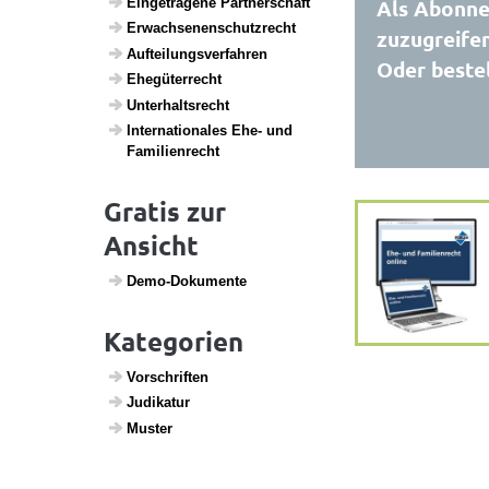
Einge­tra­gene Part­ner­schaft
Als Abonnen
Erwach­se­nen­schutz­recht
zuzugreifen
Auftei­lungs­ver­fahren
Oder bestel
Ehegü­ter­recht
Unter­halts­recht
Inter­na­ti­o­nales Ehe- und
Fami­li­en­recht
Gratis zur
Ansicht
Demo-Doku­mente
Kategorien
Vorschriften
Judi­katur
Muster