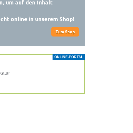
n, um auf den Inhalt
echt online in unserem Shop!
Zum Shop
ONLINE-PORTAL
­katur