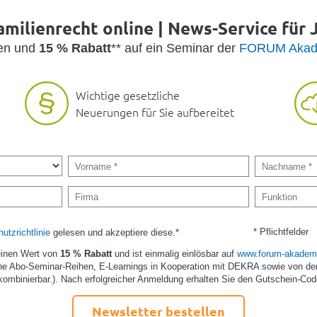
amilienrecht online | News-Service für J
den und
15 % Rabatt
** auf ein Seminar der
FORUM Akad
Wichtige gesetzliche
Neuerungen für Sie aufbereitet
* Pflichtfelder
utzrichtlinie
gelesen und akzeptiere diese.*
einen Wert von
15 % Rabatt
und ist einmalig einlösbar auf
www.forum-akademi
e Abo-Seminar-Reihen, E-Learnings in Kooperation mit DEKRA sowie von de
kombinierbar.). Nach erfolgreicher Anmeldung erhalten Sie den Gutschein-Cod
Newsletter bestellen