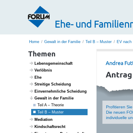
Ehe- und Familienr
Home
Gewalt in der Familie
Teil B – Muster
EV nach 
Themen
Andrea Fut
Lebens­ge­mein­schaft
Verlöbnis
Antrag
Ehe
Strei­tige Schei­dung
Einver­nehm­liche Schei­dung
Gewalt in der Familie
Teil A – Theorie
Profitieren Si
Teil B – Muster
Die neuen FOR
individuelle u
Media­tion
Kind­s­chafts­recht