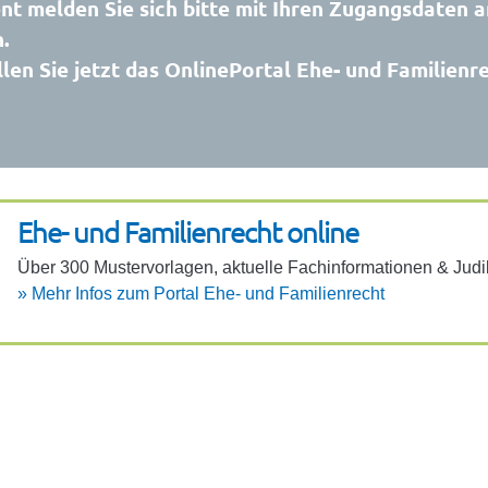
t melden Sie sich bitte mit Ihren Zugangsdaten a
.
len Sie jetzt das OnlinePortal Ehe- und Familienr
Ehe- und Fami­li­en­recht online
Über 300 Muster­vor­lagen, aktu­elle Fach­in­for­ma­ti­onen & Judi
»
Mehr Infos zum Portal Ehe- und Fami­li­en­recht