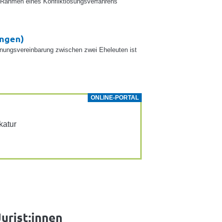
m Rahmen eines Konfliktlösungsverfahrens
ungen)
rennungsvereinbarung zwischen zwei Eheleuten ist
ONLINE-PORTAL
­katur
urist:innen