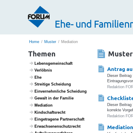
Ehe- und Familienr
Home
Muster
Mediation
Themen
Muster
Lebens­ge­mein­schaft
Antrag au
Verlöbnis
Dieser Beitrag
Ehe
Eintragungsvor
Strei­tige Schei­dung
Redaktion FOR
Einver­nehm­liche Schei­dung
Checklist
Gewalt in der Familie
Dieser Beitrag
Media­tion
korrekte Vorg
Kind­s­chafts­recht
Redaktion FOR
Einge­tra­gene Part­ner­schaft
Mediation
Erwach­se­nen­schutz­recht