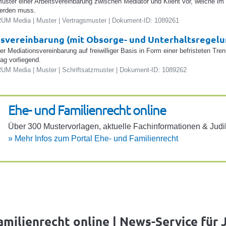
 Muster einer Arbeitsvereinbarung zwischen Mediator und Klient vor, welche i
erden muss.
UM Media | Muster | Vertragsmuster | Dokument-ID: 1089261
svereinbarung (mit Obsorge- und Unterhaltsregel
ner Mediationsvereinbarung auf freiwilliger Basis in Form einer befristeten T
rag vorliegend.
UM Media | Muster | Schriftsatzmuster | Dokument-ID: 1089262
Ehe- und Fami­li­en­recht online
Über 300 Muster­vor­lagen, aktu­elle Fach­in­for­ma­ti­onen & Judi
»
Mehr Infos zum Portal Ehe- und Fami­li­en­recht
amilienrecht online | News-Service für J