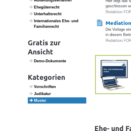
Auftei­lungs­ver­fahren
Hier liegt das
geschlossen w
Ehegü­ter­recht
Redaktion FOR
Unter­halts­recht
Inter­na­ti­o­nales Ehe- und
Mediation
Fami­li­en­recht
Die Vorlage ei
in diesem Beit
Gratis zur
Redaktion FOR
Ansicht
Demo-Doku­mente
Kategorien
Vorschriften
Judi­katur
Muster
Ehe- und F