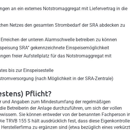
en an ein externes Notstromaggregat mit Liefervertrag in die
lichen Netzes den gesamten Strombedarf der SRA abdecken zu
Erreichen der unteren Alarmschwelle betreiben zu können
nspeisung SRA“ gekennzeichnete Einspeisemöglichkeit
ngen freier Aufstellplatz für das Notstromaggregat mit
es bis zur Einspeisestelle
stromversorgung (nach Möglichkeit in der SRA-Zentrale)
stens) Pflicht?
ter und Angaben zum Mindestumfang der regelmäßigen
 die Betreiberin der Anlage durchzuführen, um sich der vollen
gewissern. Sie können entweder von der benannten Fachperson i
ie TRVB 155 S hält ausdrücklich fest, dass diese Eigenkontroll
Herstellerfirma zu ergänzen sind (etwa bezüglich eines verkürz