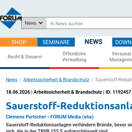
News
In News suchen
In Downloads suchen
NEWS
SHOP
SEMINARE
DOWN
Im Shop suchen
Öffentliche
Personal
In Seminaren suchen
Recht & Steuern
Verwaltung
Managem
News
Arbeitssicherheit & Brandschutz
Sauerstoff-Reduk
18.06.2026 | Arbeitssicherheit & Brandschutz | ID: 1192457
Sauerstoff-Reduktionsanla
Clemens Purtscher
-
FORUM Media (eha)
Sauerstoff-Reduktionsanlagen verhindern Brände, bevor si
sich, die in der TRVB 155 S aufgeschlüsselt sind.