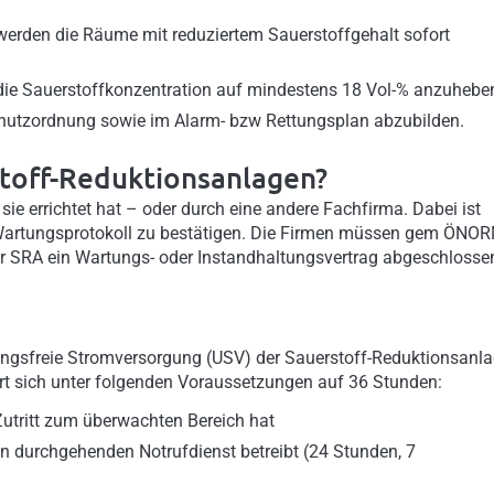
werden die Räume mit reduziertem Sauerstoffgehalt sofort
 die Sauerstoffkonzentration auf mindestens 18 Vol-% anzuhebe
hutzordnung sowie im Alarm- bzw Rettungsplan abzubilden.
stoff-Reduktionsanlagen?
sie errichtet hat – oder durch eine andere Fachfirma. Dabei ist
 Wartungsprotokoll zu bestätigen. Die Firmen müssen gem ÖNO
g der SRA ein Wartungs- oder Instandhaltungsvertrag abgeschlosse
gsfreie Stromversorgung (USV) der Sauerstoff-Reduktionsanl
rt sich unter folgenden Voraussetzungen auf 36 Stunden:
Zutritt zum überwachten Bereich hat
en durchgehenden Notrufdienst betreibt (24 Stunden, 7