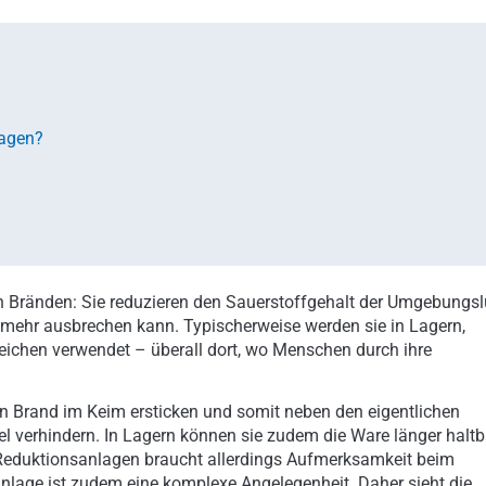
lagen?
n Bränden: Sie reduzieren den Sauerstoffgehalt der Umgebungsl
d mehr ausbrechen kann. Typischerweise werden sie in Lagern,
eichen verwendet – überall dort, wo Menschen durch ihre
en Brand im Keim ersticken und somit neben den eigentlichen
 verhindern. In Lagern können sie zudem die Ware länger haltb
Reduktionsanlagen braucht allerdings Aufmerksamkeit beim
nlage ist zudem eine komplexe Angelegenheit. Daher sieht die