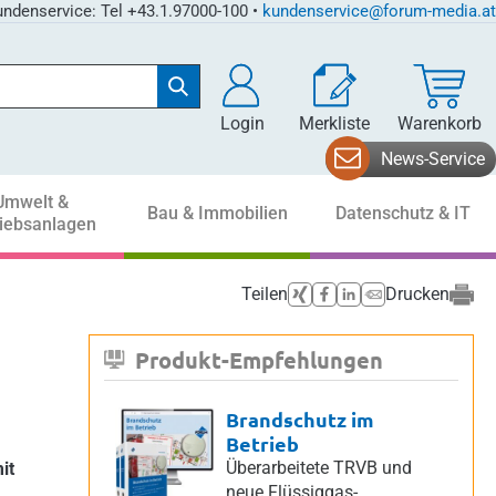
ndenservice: Tel +43.1.97000-100 •
kundenservice@forum-media.at
Login
Merkliste
Warenkorb
News-Service
Umwelt &
Bau & Immobilien
Datenschutz & IT
riebsanlagen
Teilen
Drucken
Produkt-Empfehlungen
Brandschutz im
Betrieb
Überarbeitete TRVB und
it
neue Flüssiggas-