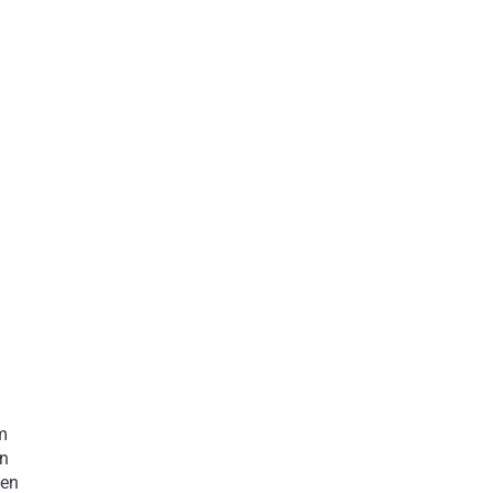
m
en
ten