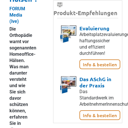
FORUM
Produkt-Empfehlungen
Media
(lve)
Evaluierung
Die
Arbeitsplatzevaluierung
Orthopädie
haftungssicher
warnt vor
und effizient
sogenannten
durchführen!
Homeoffice-
Hälsen.
Info & bestellen
Was man
darunter
Das ASchG in
versteht
der Praxis
und wie
Das
Sie sich
Standardwerk im
davor
ArbeitnehmerInnenschut
schützen
können,
Info & bestellen
erfahren
Sie in