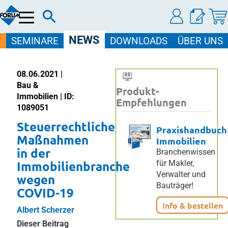
Menü
NEWS
SEMINARE
DOWNLOADS
ÜBER UNS
08.06.2021 |
Bau &
Produkt-
Immobilien | ID:
Empfehlungen
1089051
Steuerrechtliche
Praxishandbuch
Maßnahmen
Immobilien
in der
Branchenwissen
Immobilienbranche
für Makler,
Verwalter und
wegen
Bauträger!
COVID-19
Info & bestellen
Albert Scherzer
Dieser Beitrag