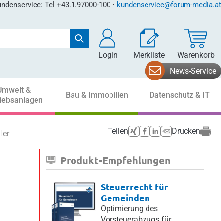
ndenservice: Tel +43.1.97000-100 •
kundenservice@forum-media.at
Login
Merkliste
Warenkorb
News-Service
Umwelt &
Bau & Immobilien
Datenschutz & IT
riebsanlagen
Teilen
Drucken
ler Ebene
Produkt-Empfehlungen
Steuerrecht für
Gemeinden
Optimierung des
Vorsteuerabzugs für