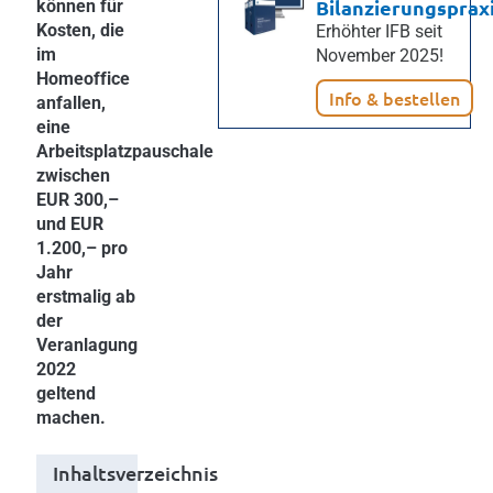
Bilanzierungsprax
können für
Kosten, die
Erhöhter IFB seit
im
November 2025!
Homeoffice
Info & bestellen
anfallen,
eine
Arbeitsplatzpauschale
zwischen
EUR 300,–
und EUR
1.200,– pro
Jahr
erstmalig ab
der
Veranlagung
2022
geltend
machen.
Inhaltsverzeichnis