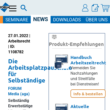
Menü
NEWS
SEMINARE
DOWNLOADS
ÜBER UNS
27.01.2022 |
Arbeitsrecht
Produkt-Empfehlungen
| ID:
1108782
Handbuch
Die
Arbeitszeitrecht
Arbeitsplatzpauschale
Vermeiden Sie
für
Nachzahlungen
Selbständige
und Streitfälle
bei Dienstreisen!
FORUM
Info & bestellen
Media (aga)
Selbständig
Aktuelle
Erwerbstätige