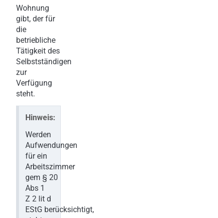
Wohnung
gibt, der für
die
betriebliche
Tätigkeit des
Selbstständigen
zur
Verfügung
steht.
Hinweis:
Werden
Aufwendungen
für ein
Arbeitszimmer
gem § 20
Abs 1
Z 2 lit d
EStG berücksichtigt,