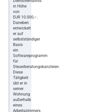
Dienstverhältnis
in Höhe
von
EUR 10.000,–.
Daneben
entwickelt
er auf
selbstständiger
Basis
ein
Softwareprogramm
für
Steuerberatungskanzleien.
Diese
Tätigkeit
übt er in
seiner
Wohnung
außerhalb
eines
Arbeitszimmers