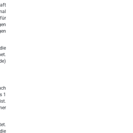
aft
mal
für
gen
gen
die
et.
de)
uch
s 1
st.
ner
et.
die