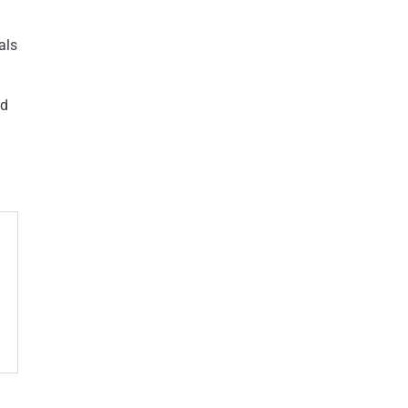
als
nd