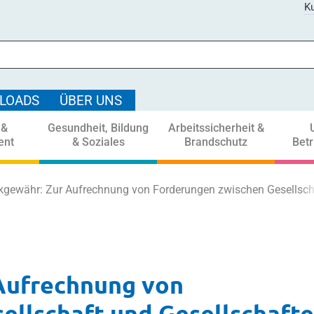
Ku
LOADS
ÜBER UNS
 &
Gesundheit, Bildung
Arbeitssicherheit &
ent
& Soziales
Brandschutz
Bet
kgewähr: Zur Aufrechnung von Forderungen zwischen Gesellscha
Aufrechnung von
llschaft und Gesellschafte