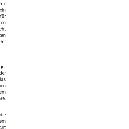
5-7
ein
für
ten
cht
ten
Der
ger
der
das
nen
lem
re.
die
nem
cht