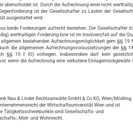
 überschuldet ist. Durch die Aufrechnung einer nicht werthalti
Gegenforderung ist der Gesellschafter zu Lasten der Gesellsch
tät ausgestattet wird.
ass beide Forderungen aufrecht bestehen. Der Gesellschafter tr
ändig) werthaltigen Forderung bzw ist im Insolvenzfall auf die Qu
nz allgemein bestehenden Aufrechnungsmöglichkeit gem §§ 19 f
n auch die allgemeinen Aufrechnungsvoraussetzungen der §§ 1
ch §§ 19 f IO) vorliegen. Insbesondere darf kein gesetzlic
 vor, wenn die Aufrechnung eine verbotene Einlagenrückgewähr 
Schenk Nau & Linder Rechtsanwälte GmbH & Co KG, Wien/Mödling.
 Unternehmensrecht der Wirtschaftsuniversität Wien und ist
ne Tätigkeitsschwerpunkte sind Gesellschafts- und
chafts-, Miet- und Wohnrecht.