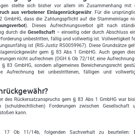
ngen stellte sich bisher vor allem im Zusammenhang mit 
ruch aus verbotener Einlagenrückgewähr
. Für die ursprüngli
2 GmbHG, dass die Zahlungspflicht auf die Stammeinlage ni
nungsverbot
). Dieses Aufrechnungsverbot gilt nach ständi
ng durch die
Gesellschaft
– einseitig oder durch Abschluss ei
rderung unbestritten, fällig und vollwertig ist. Vollwertigkeit fe
lungsunfähig ist (RIS-Justiz RS0059967). Diese Grundsätze gel
Einlagenrückgewähr gem § 83 Abs 1 GmbHG. Auch gegen die
erungen nicht aufrechnen (OGH 6 Ob 72/16f; eine Aufrechnung 
f § 83 GmbHG, sondern allgemeines Bereicherungsrecht gestü
Aufrechnung bei unbestrittenen, fälligen und vollwerti
enrückgewähr?
oder des Rückersatzanspruchs gem § 83 Abs 1 GmbHG war bis
n (schuldrechtlichen) Forderungen zwischen Gesellschaft 
rstoßen kann.
 17 Ob 11/14b, folgenden Sachverhalt zu beurteilen: 