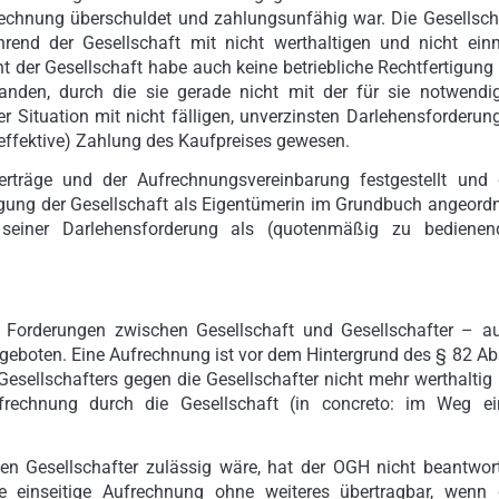
frechnung überschuldet und zahlungsunfähig war. Die Gesellsch
end der Gesellschaft mit nicht werthaltigen und nicht ein
t der Gesellschaft habe auch keine betriebliche Rechtfertigung 
nden, durch die sie gerade nicht mit der für sie notwendi
er Situation mit nicht fälligen, unverzinsten Darlehensforderun
effektive) Zahlung des Kaufpreises gewesen.
erträge und der Aufrechnungsvereinbarung festgestellt und 
gung der Gesellschaft als Eigentümerin im Grundbuch angeordn
seiner Darlehensforderung als (quotenmäßig zu bedienen
en Forderungen zwischen Gesellschaft und Gesellschafter – a
 geboten. Eine Aufrechnung ist vor dem Hintergrund des § 82 Ab
ellschafters gegen die Gesellschafter nicht mehr werthaltig i
rechnung durch die Gesellschaft (in concreto: im Weg ei
den Gesellschafter zulässig wäre, hat der OGH nicht beantwort
e einseitige Aufrechnung ohne weiteres übertragbar, wenn 