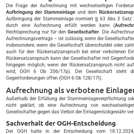
Die Frage der Aufrechnung mit wechselseitigen Forderu
Aufbringung der Stammeinlage
und dem
Rückersatzansp
Aufbringung der Stammeinlage normiert § 63 Abs 3 Satz 
durch eine Aufrechnung erfüllt werden kann (
Aufrech
Rechtsprechung nur für den
Gesellschafter
. Die Aufrechnu
Aufrechnungsvertrags – ist zulässig, wenn die Gesellschafterfo
insbesondere, wenn die Gesellschaft überschuldet oder zah
auch für den Rückersatzanspruch bei einer verbotenen 
Rückersatzanspruch kann der Gesellschafter mit Gegenford
hingegen möglich, wenn der Rückersatzanspruch nicht au
wird; OGH 6 Ob 206/17p). Der Gesellschaft steht die 
Gegenforderungen offen (OGH 6 Ob 128/17t).
Aufrechnung als verbotene Einlag
Außerhalb der Erfüllung der Stammeinlageverpflichtung 
nicht geklärt, ob eine Aufrechnung von wechselseitige
Gesellschafter gegen das Verbot der Einlagenrückgewähr ve
Sachverhalt der OGH-Entscheidung
Der OGH hatte in der Entscheidung vom 18.12.2024,