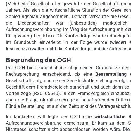
(Mehrheits-)Gesellschafter gewährte der Gesellschaft mehr
Jahren. Als sich die wirtschaftliche Situation der Gesellsc
Sanierungsplan angenommen. Danach verkaufte die Gesellsc
die Liegenschaften war (unbestritten) marktübl
Aufrechnungsvereinbarung im Weg der Aufrechnung mit den
fällig waren) beglichen. Die Kaufverträge wurden durchgef
im Grundbuch einverleibt. In der Folge wurde (wieder) ei
Insolvenzverwalter focht die Kaufverträge und die Aufrechnu
Begründung des OGH
Der OGH hielt zunächst die allgemeinen Grundsätze des 
Rechtsprechung entscheidend, ob eine
Besserstellung 
Gesellschaft aufgrund seiner Gesellschafterstellung erfolgt 
Geschäft dem Fremdvergleich standhält und auch dann so 
Vorteil zöge (RS0105540). In den Fremdvergleich einzubezi
auch die Frage,
ob
mit einem gesellschaftsfremden Dritte
Für die Beurteilung ist auf den Zeitpunkt des Vertragsabschl
Im konkreten Fall legte der OGH eine
wirtschaftliche 
Aufrechnungsvereinbarung gemeinsam. Er kam zu dem Sch
Nichtgesellschafter nicht abgeschlossen worden wäre. Die