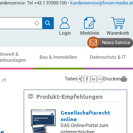
ndenservice: Tel +43.1.97000-100 •
kundenservice@forum-media.at
Login
Merkliste
Warenkorb
News-Service
Umwelt &
Bau & Immobilien
Datenschutz & IT
riebsanlagen
Teilen
Drucken
ft und Gesellschafter
Produkt-Empfehlungen
Gesellschaftsrecht
online
DAS Online-Portal zum
r
österreichischen