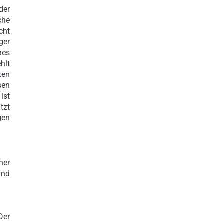
der
che
cht
ger
nes
hlt
ten
sen
ist
tzt
gen
her
und
Der