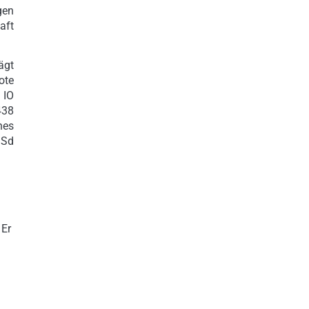
gen
aft
ägt
ote
 IO
438
hes
iSd
 Er