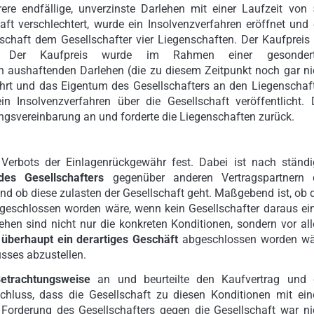
ere endfällige, unverzinste Darlehen mit einer Laufzeit von 
haft verschlechtert, wurde ein Insolvenzverfahren eröffnet und 
haft dem Gesellschafter vier Liegenschaften. Der Kaufpreis 
ich. Der Kaufpreis wurde im Rahmen einer gesonder
 aushaftenden Darlehen (die zu diesem Zeitpunkt noch gar ni
ührt und das Eigentum des Gesellschafters an den Liegenschaf
n Insolvenzverfahren über die Gesellschaft veröffentlicht. 
ngsvereinbarung an und forderte die Liegenschaften zurück.
Verbots der Einlagenrückgewähr fest. Dabei ist nach ständi
des Gesellschafters
gegenüber anderen Vertragspartnern 
und ob diese zulasten der Gesellschaft geht. Maßgebend ist, ob 
geschlossen worden wäre, wenn kein Gesellschafter daraus ei
ehen sind nicht nur die konkreten Konditionen, sondern vor al
n
überhaupt ein derartiges Geschäft
abgeschlossen worden wä
usses abzustellen.
Betrachtungsweise
an und beurteilte den Kaufvertrag und 
luss, dass die Gesellschaft zu diesen Konditionen mit ei
 Forderung des Gesellschafters gegen die Gesellschaft war ni