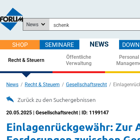
News
In News suchen
In Downloads suchen
NEWS
SHOP
SEMINARE
DOWN
Im Shop suchen
Öffentliche
Personal
In Seminaren suchen
Recht & Steuern
Verwaltung
Managem
News
Recht & Steuern
Gesellschaftsrecht
Einlagenrüc
Zurück zu den Suchergebnissen
20.05.2025 | Gesellschaftsrecht | ID: 1199147
Einlagenrückgewähr: Zur 
Forderungen zwischen Gese