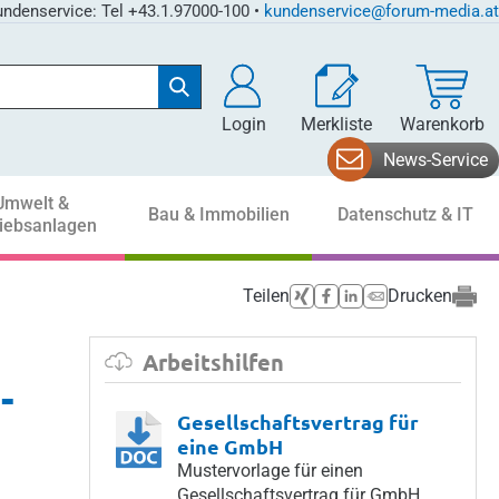
ndenservice: Tel +43.1.97000-100 •
kundenservice@forum-media.at
Login
Merkliste
Warenkorb
News-Service
Umwelt &
Bau & Immobilien
Datenschutz & IT
riebsanlagen
Teilen
Drucken
Arbeitshilfen
-
Gesellschaftsvertrag für
eine GmbH
Mustervorlage für einen
Gesellschaftsvertrag für GmbH