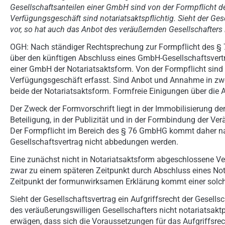
Gesellschaftsanteilen einer GmbH sind von der Formpflicht 
Verfügungsgeschäft sind notariatsaktspflichtig. Sieht der Ges
vor, so hat auch das Anbot des veräußernden Gesellschafters i
OGH: Nach ständiger Rechtsprechung zur Formpflicht des § 
über den künftigen Abschluss eines GmbH-Gesellschaftsvertr
einer GmbH der Notariatsaktsform. Von der Formpflicht sin
Verfügungsgeschäft erfasst. Sind Anbot und Annahme in zwe
beide der Notariatsaktsform. Formfreie Einigungen über die 
Der Zweck der Formvorschrift liegt in der Immobilisierung de
Beteiligung, in der Publizität und in der Formbindung der Ve
Der Formpflicht im Bereich des § 76 GmbHG kommt daher nac
Gesellschaftsvertrag nicht abbedungen werden.
Eine zunächst nicht in Notariatsaktsform abgeschlossene V
zwar zu einem späteren Zeitpunkt durch Abschluss eines Not
Zeitpunkt der formunwirksamen Erklärung kommt einer solche
Sieht der Gesellschaftsvertrag ein Aufgriffsrecht der Gesel
des veräußerungswilligen Gesellschafters nicht notariatsaktpfl
erwägen, dass sich die Voraussetzungen für das Aufgriffsrech