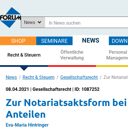
News
In News suchen
In Downloads suchen
NEWS
SHOP
SEMINARE
DOWN
Im Shop suchen
Öffentliche
Personal
In Seminaren suchen
Recht & Steuern
Verwaltung
Managem
News
Recht & Steuern
Gesellschaftsrecht
Zur Notaria
08.04.2021 | Gesellschaftsrecht | ID: 1087252
Zur Notariatsaktsform be
Anteilen
Eva-Maria Hintringer