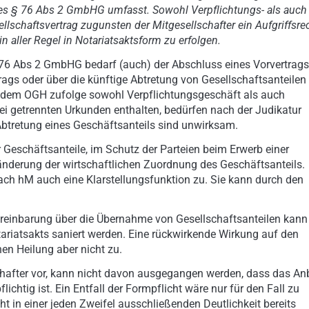
des § 76 Abs 2 GmbHG umfasst. Sowohl Verpflichtungs- als auch
ellschaftsvertrag zugunsten der Mitgesellschafter ein Aufgriffsre
n aller Regel in Notariatsaktsform zu erfolgen.
76 Abs 2 GmbHG bedarf (auch) der Abschluss eines Vorvertrags
ags oder über die künftige Abtretung von Gesellschaftsanteilen
d dem OGH zufolge sowohl Verpflichtungsgeschäft als auch
i getrennten Urkunden enthalten, bedürfen nach der Judikatur
Abtretung eines Geschäftsanteils sind unwirksam.
r Geschäftsanteile, im Schutz der Parteien beim Erwerb einer
ränderung der wirtschaftlichen Zuordnung des Geschäftsanteils.
h hM auch eine Klarstellungsfunktion zu. Sie kann durch den
ereinbarung über die Übernahme von Gesellschaftsanteilen kann
ariatsakts saniert werden. Eine rückwirkende Wirkung auf den
n Heilung aber nicht zu.
lschafter vor, kann nicht davon ausgegangen werden, dass das An
ichtig ist. Ein Entfall der Formpflicht wäre nur für den Fall zu
t in einer jeden Zweifel ausschließenden Deutlichkeit bereits