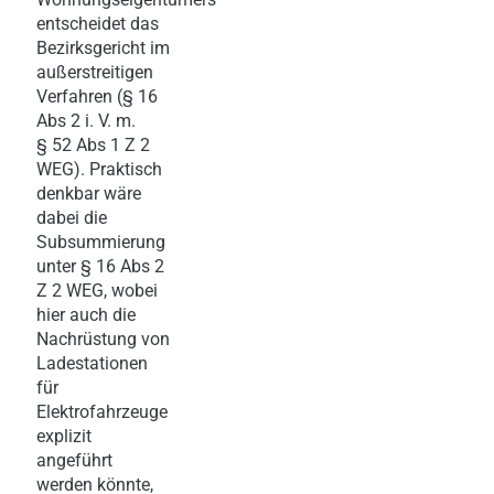
entscheidet das
Bezirksgericht im
außerstreitigen
Verfahren (§ 16
Abs 2 i. V. m.
§ 52 Abs 1 Z 2
WEG). Praktisch
denkbar wäre
dabei die
Subsummierung
unter § 16 Abs 2
Z 2 WEG, wobei
hier auch die
Nachrüstung von
Ladestationen
für
Elektrofahrzeuge
explizit
angeführt
werden könnte,