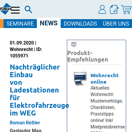
Menü
NEWS
SEMINARE
DOWNLOADS
ÜBER UNS
01.09.2020 |
Wohnrecht | ID:
Produkt-
1055971
Empfehlungen
Nachträglicher
Einbau
Wohnrecht
von
online
Ladestationen
Aktuelles
Wohnrecht:
für
Musterverträge,
Elektrofahrzeuge
Checklisten,
im WEG
Praxistipps
online! Inkl
Roman Reßler
Mietpreisbremse
Gastautor Mag.