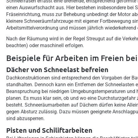
Schneefräsen erfasst eine drehende, entsprechend geformte 
einen Auswurfschacht aus. Hier bestehen insbesondere bei S
Fräseinrichtung, muss zur Behebung unbedingt der Motor ab
kleinere Schneeräumfahrzeuge mit eigener Fortbewegung sind
Arbeitsmittelverordnung und müssen jährlich wiederkehrend
Nach der Räumung wird in der Regel Streugut auf die Verke
beachten) oder maschinell erfolgen.
Beispiele für Arbeiten im Freien be
Dächer von Schneelast befreien
Dachkonstruktionen sind entsprechend den Vorgaben der Ba
standhalten. Dennoch kann ein Entfernen der Schneelasten er
Beanspruchung bei niedrigen Umgebungstemperaturen und hoh
planen. Es muss klar sein, ob und wo eine Durchsturzgefahr
besteht. Schneeräumarbeiten auf Dächern dürfen keine Allein-
gegen Absturz zulässig. Dazu müssen geeignete Anschlagp
sind abzusperren.
Pisten und Schiliftarbeiten