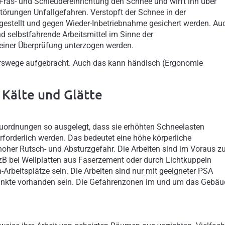
Fräs- und Schleudereinrichtung den Schnee und wirft ihn über
törungen Unfallgefahren. Verstopft der Schnee in der
gestellt und gegen Wieder-Inbetriebnahme gesichert werden. Au
 selbstfahrende Arbeitsmittel im Sinne der
 einer Überprüfung unterzogen werden.
hrswege aufgebracht. Auch das kann händisch (Ergonomie
i Kälte und Glätte
uordnungen so ausgelegt, dass sie erhöhten Schneelasten
forderlich werden. Das bedeutet eine höhe körperliche
er Rutsch- und Absturzgefahr. Die Arbeiten sind im Voraus z
 zB bei Wellplatten aus Faserzement oder durch Lichtkuppeln
Arbeitsplätze sein. Die Arbeiten sind nur mit geeigneter PSA
unkte vorhanden sein. Die Gefahrenzonen im und um das Gebäu