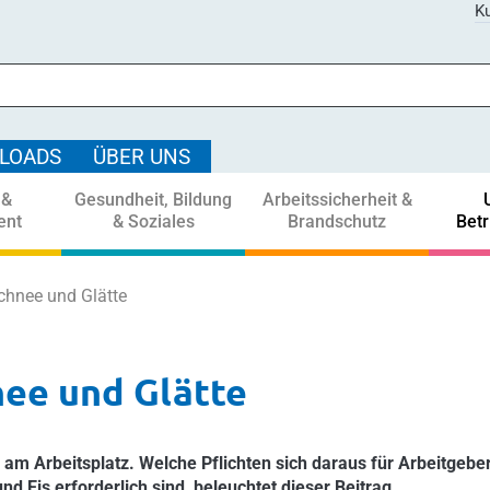
Ku
LOADS
ÜBER UNS
 &
Gesundheit, Bildung
Arbeitssicherheit &
ent
& Soziales
Brandschutz
Bet
Schnee und Glätte
nee und Glätte
am Arbeitsplatz. Welche Pflichten sich daraus für Arbeitgebe
Eis erforderlich sind, beleuchtet dieser Beitrag.