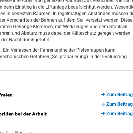
lweise ihre Arbeit von geheizten Räumen aus verrichten. Vielfach
n beim Einstieg in die Liftanlage beaufsichtigt werden. Wesentli
ausen in beheizten Räumen. In regelmäßigen Abständen müssen d
r Vorschriften der Bahnen auf dem Seil versetzt werden. Diese
n kalten Gehänge-Klemmen, mit Werkzeugen und dem Stahlseil.
n und Absturz muss dabei der Kälteschutz geregelt werden.
 der Nacht durchgeführt.
n. Ein Verlassen der Fahrerkabine der Pistenraupen kann
 mechanischen Gefahren (Seilpräparierung) in der Evaluierung
Freien
Zum Beitrag
Zum Beitrag
rillen bei der Arbeit
Zum Beitrag