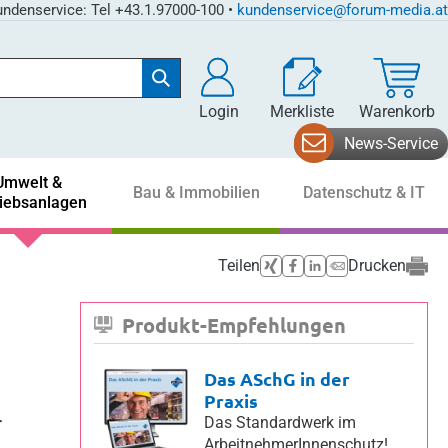
ndenservice: Tel +43.1.97000-100 •
kundenservice@forum-media.at
Login
Merkliste
Warenkorb
News-Service
Umwelt &
Bau & Immobilien
Datenschutz & IT
riebsanlagen
Teilen
Drucken
Produkt-Empfehlungen
Das ASchG in der
Praxis
Das Standardwerk im
r
ArbeitnehmerInnenschutz!