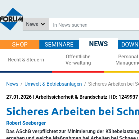
News
In News suchen
In Downloads suchen
NEWS
SHOP
SEMINARE
DOWN
Im Shop suchen
Öffentliche
Personal
In Seminaren suchen
Recht & Steuern
Verwaltung
Managem
News
Umwelt & Betriebsanlagen
Sicheres Arbeiten bei 
27.01.2026 | Arbeitssicherheit & Brandschutz | ID: 1249937
Sicheres Arbeiten bei Sch
Robert Seeberger
Das ASchG verpflichtet zur Minimierung der Kältebelastung 
ergeben und welche Maßnahmen bei Arbeiten bei Schnee und 