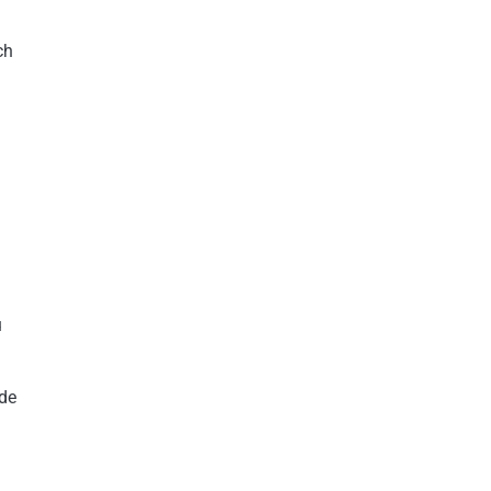
ch
u
de