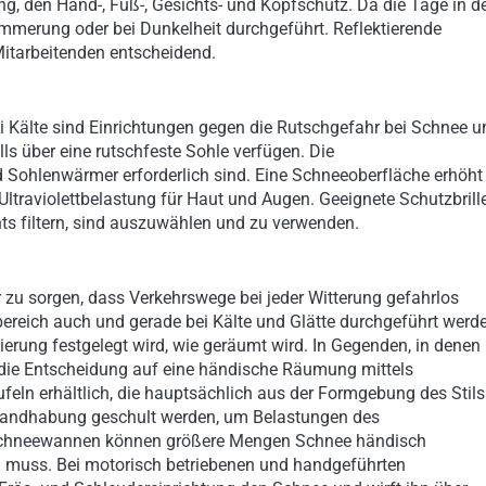
g, den Hand-, Fuß-, Gesichts- und Kopfschutz. Da die Tage in d
Dämmerung oder bei Dunkelheit durchgeführt. Reflektierende
Mitarbeitenden entscheidend.
i Kälte sind Einrichtungen gegen die Rutschgefahr bei Schnee u
lls über eine rutschfeste Sohle verfügen. Die
 Sohlenwärmer erforderlich sind. Eine Schneeoberfläche erhöht
 Ultraviolettbelastung für Haut und Augen. Geeignete Schutzbrill
hts filtern, sind auszuwählen und zu verwenden.
r zu sorgen, dass Verkehrswege bei jeder Witterung gefahrlos
ereich auch und gerade bei Kälte und Glätte durchgeführt werd
uierung festgelegt wird, wie geräumt wird. In Gegenden, in denen
n die Entscheidung auf eine händische Räumung mittels
eln erhältlich, die hauptsächlich aus der Formgebung des Stils
Handhabung geschult werden, um Belastungen des
 Schneewannen können größere Mengen Schnee händisch
 muss. Bei motorisch betriebenen und handgeführten