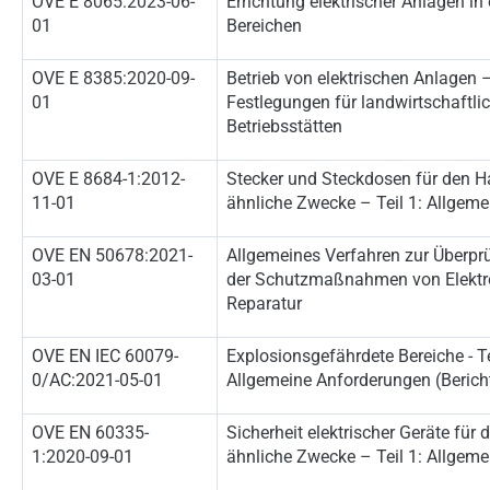
OVE E 8065:2023-06-
Errichtung elektrischer Anlagen i
01
Bereichen
OVE E 8385:2020-09-
Betrieb von elektrischen Anlagen
01
Festlegungen für landwirtschaftli
Betriebsstätten
OVE E 8684-1:2012-
Stecker und Steckdosen für den 
11-01
ähnliche Zwecke – Teil 1: Allgem
OVE EN 50678:2021-
Allgemeines Verfahren zur Überpr
03-01
der Schutzmaßnahmen von Elektr
Reparatur
OVE EN IEC 60079-
Explosionsgefährdete Bereiche - Te
0/AC:2021-05-01
Allgemeine Anforderungen (Berich
OVE EN 60335-
Sicherheit elektrischer Geräte fü
1:2020-09-01
ähnliche Zwecke – Teil 1: Allgem