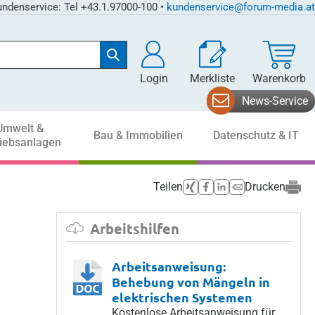
ndenservice: Tel +43.1.97000-100 •
kundenservice@forum-media.at
Login
Merkliste
Warenkorb
News-Service
Umwelt &
Bau & Immobilien
Datenschutz & IT
riebsanlagen
Teilen
Drucken
Arbeitshilfen
Arbeitsanweisung:
Behebung von Mängeln in
elektrischen Systemen
Kostenlose Arbeitsanweisung für