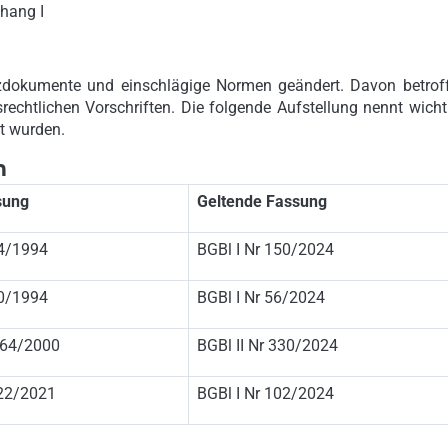
hang I
zdokumente und einschlägige Normen geändert. Davon betrof
echtlichen Vorschriften. Die folgende Aufstellung nennt wicht
t wurden.
n
sung
Geltende Fassung
4/1994
BGBl I Nr 150/2024
0/1994
BGBl I Nr 56/2024
 164/2000
BGBl II Nr 330/2024
122/2021
BGBl I Nr 102/2024