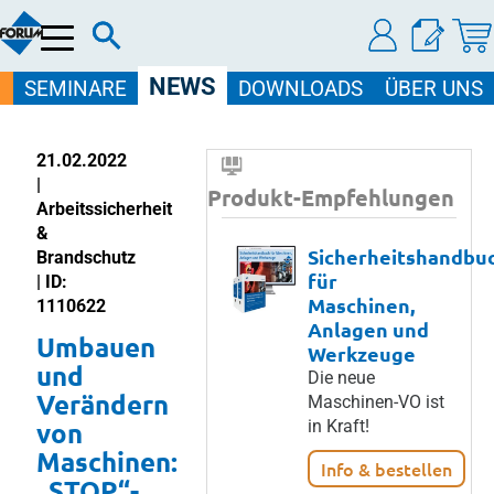
Menü
NEWS
SEMINARE
DOWNLOADS
ÜBER UNS
21.02.2022
|
Produkt-Empfehlungen
Arbeitssicherheit
&
Sicherheitshandbu
Brandschutz
für
| ID:
Maschinen,
1110622
Anlagen und
Umbauen
Werkzeuge
und
Die neue
Verändern
Maschinen-VO ist
von
in Kraft!
Maschinen:
Info & bestellen
„STOP“-