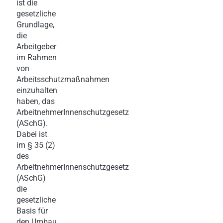
ist die
gesetzliche
Grundlage,
die
Arbeitgeber
im Rahmen
von
Arbeitsschutzmaßnahmen
einzuhalten
haben, das
ArbeitnehmerInnenschutzgesetz
(ASchG).
Dabei ist
im § 35 (2)
des
ArbeitnehmerInnenschutzgesetz
(ASchG)
die
gesetzliche
Basis für
den Umbau