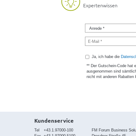
Expertenwissen
Ja, ich habe die
Datensch
** Der Gutschein-Code hat 
ausgenommen sind sämtlich
nicht mit anderen Rabatten 
Kundenservice
Tel
+43.1.97000-100
FM Forum Business Sol
Fax
+43.1.97000-5100
Dresdner Straße 45