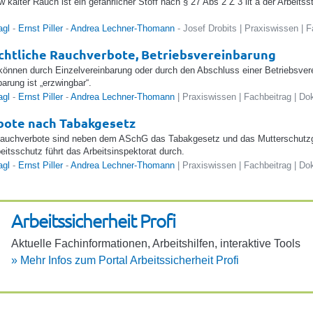
 kalter Rauch ist ein gefährlicher Stoff nach § 27 Abs 2 Z 3 lit a der Arbeits
agl
-
Ernst Piller
-
Andrea Lechner-Thomann
- Josef Drobits | Praxiswissen | 
chtliche Rauchverbote, Betriebsvereinbarung
önnen durch Einzelvereinbarung oder durch den Abschluss einer Betriebsvere
arung ist „erzwingbar“.
agl
-
Ernst Piller
-
Andrea Lechner-Thomann
| Praxiswissen | Fachbeitrag | D
bote nach Tabakgesetz
auchverbote sind neben dem ASchG das Tabakgesetz und das Mutterschutzges
beitsschutz führt das Arbeitsinspektorat durch.
agl
-
Ernst Piller
-
Andrea Lechner-Thomann
| Praxiswissen | Fachbeitrag | D
Arbeits­si­cher­heit Profi
Aktu­elle Fach­in­for­ma­ti­onen, Arbeits­hilfen, inter­ak­tive Tools
»
Mehr Infos zum Portal Arbeits­si­cher­heit Profi