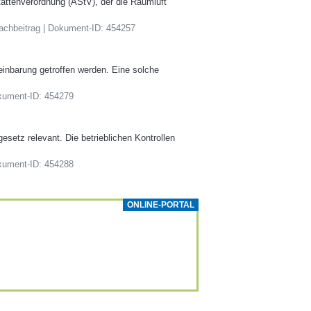
stättenverordnung (AStV), der die Raumluft
Fachbeitrag | Dokument-ID: 454257
inbarung getroffen werden. Eine solche
okument-ID: 454279
etz relevant. Die betrieblichen Kontrollen
okument-ID: 454288
ONLINE-PORTAL