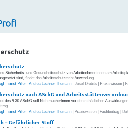
Profi
herschutz
herschutz
es Sicherheits- und Gesundheitsschutz von Arbeitnehmer:innen am Arbeitsplat
sgesetzt sind, findet das Arbeitsschutzrecht Anwendung.
agl
-
Ernst Piller
-
Andrea Lechner-Thomann
- Josef Drobits | Praxiswissen | 
herschutz nach ASchG und Arbeitsstättenverordnu
ot des § 30 ASchG soll NichtraucherInnen vor den schädlichen Auswirkunge
itrag.
agl
-
Ernst Piller
-
Andrea Lechner-Thomann
| Praxiswissen | Fachbeitrag | D
h – Gefährlicher Stoff