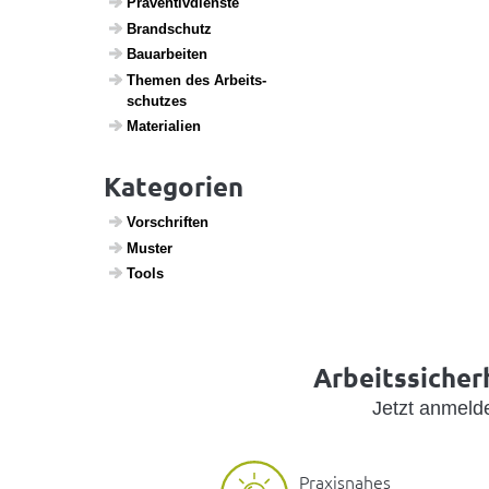
Präven­tiv­dienste
Brand­schutz
Baua­r­beiten
Themen des Arbeits­
schutzes
Mate­ri­a­lien
Kategorien
Vorschriften
Muster
Tools
Arbeitssicherh
Jetzt anmel
Praxisnahes