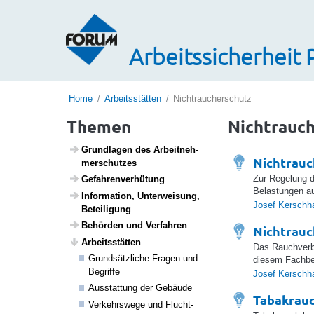
Arbeitssicherheit 
Home
Arbeitsstätten
Nichtraucherschutz
Themen
Nichtrauc
Grund­lagen des Arbeit­neh­
Nichtrauc
mer­schutzes
Zur Regelung d
Gefah­ren­ver­hü­tung
Belastungen au
Infor­ma­tion, Unter­wei­sung,
Josef Kerschh
Betei­li­gung
Behörden und Verfahren
Nichtrauc
Arbeits­s­tätten
Das Rauchverb
Grund­sätz­liche Fragen und
diesem Fachbe
Begriffe
Josef Kerschh
Ausstat­tung der Gebäude
Tabakrauc
Verkehrs­wege und Flucht­