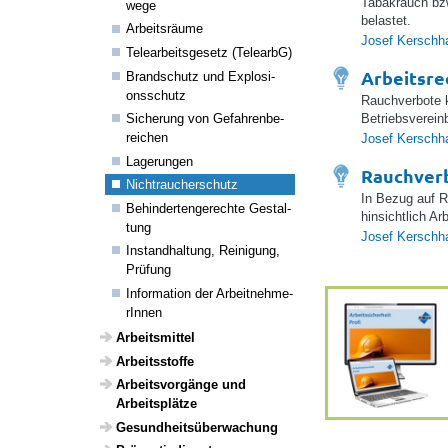
Tabakrauch bzw
wege
belastet.
Arbeits­räume
Josef Kerschh
Telea­r­beits­ge­setz (TelearbG)
Arbeitsre
Brand­schutz und Explo­si­
ons­schutz
Rauchverbote k
Betriebsvereinb
Siche­rung von Gefah­ren­be­
rei­chen
Josef Kerschh
Lage­rungen
Rauchver
Nicht­rau­cher­schutz
In Bezug auf R
Behin­der­ten­ge­rechte Gestal­
hinsichtlich Ar
tung
Josef Kerschh
Instand­hal­tung, Reini­gung,
Prüfung
Infor­ma­tion der Arbeit­neh­me­
rInnen
Arbeits­mittel
Arbeitss­toffe
Arbeits­vor­gänge und
Arbeits­plätze
Gesund­heits­über­wa­chung