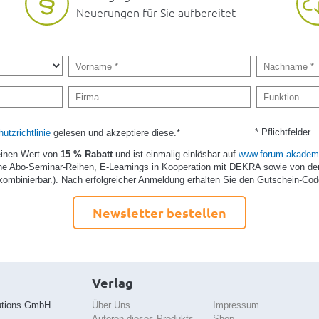
Neuerungen für Sie aufbereitet
* Pflichtfelder
utzrichtlinie
gelesen und akzeptiere diese.*
einen Wert von
15 % Rabatt
und ist einmalig einlösbar auf
www.forum-akademi
e Abo-Seminar-Reihen, E-Learnings in Kooperation mit DEKRA sowie von de
kombinierbar.). Nach erfolgreicher Anmeldung erhalten Sie den Gutschein-Cod
Newsletter bestellen
Verlag
utions GmbH
Über Uns
Impressum
Autoren dieses Produkts
Shop