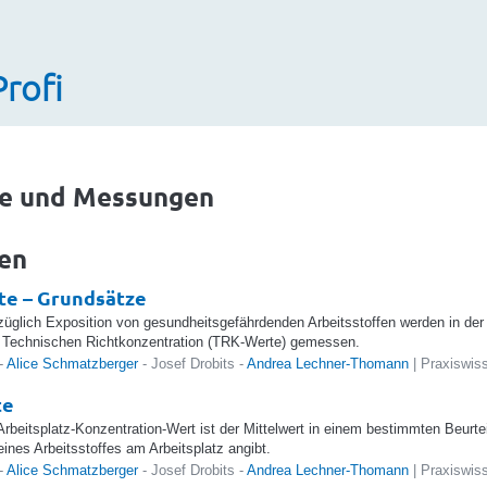
Profi
e und Messungen
sen
te – Grundsätze
üglich Exposition von gesundheitsgefährdenden Arbeitsstoffen werden in de
r Technischen Richtkonzentration (TRK-Werte) gemessen.
-
Alice Schmatzberger
- Josef Drobits -
Andrea Lechner-Thomann
| Praxiswis
te
rbeitsplatz-Konzentration-Wert ist der Mittelwert in einem bestimmten Beurte
eines Arbeitsstoffes am Arbeitsplatz angibt.
-
Alice Schmatzberger
- Josef Drobits -
Andrea Lechner-Thomann
| Praxiswis