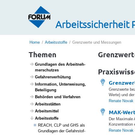
Arbeitssicherheit 
Home
Arbeitsstoffe
Grenzwerte und Messungen
Themen
Grenzwert
Grund­lagen des Arbeit­neh­
Praxiswis
mer­schutzes
Gefah­ren­ver­hü­tung
Grenzwer
Infor­ma­tion, Unter­wei­sung,
Grenzwerte bez
Betei­li­gung
Werte) und de
Behörden und Verfahren
Renate Novak
Arbeits­s­tätten
MAK-Wer
Arbeits­mittel
Arbeitss­toffe
Der Maximale A
Konzentration 
REACH, CLP und GHS als
Renate Novak
Grund­lagen der Gefahr­stof­