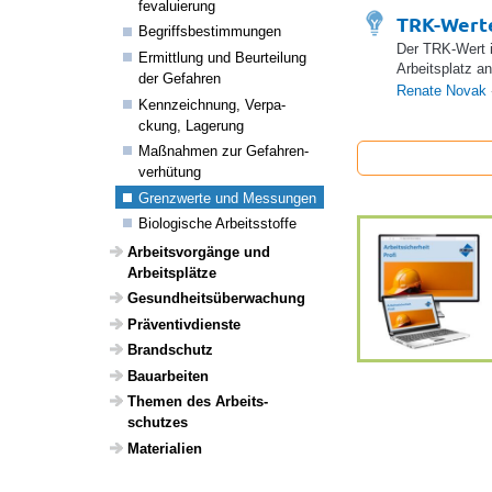
fe­va­lu­ie­rung
TRK-Wert
Begriffs­be­stim­mungen
Der TRK-Wert i
Ermitt­lung und Beur­tei­lung
Arbeitsplatz a
der Gefahren
Renate Novak
Kenn­zeich­nung, Verpa­
ckung, Lage­rung
Maßnahmen zur Gefah­ren­
ver­hü­tung
Grenz­werte und Messungen
Biolo­gi­sche Arbeitss­toffe
Arbeits­vor­gänge und
Arbeits­plätze
Gesund­heits­über­wa­chung
Präven­tiv­dienste
Brand­schutz
Baua­r­beiten
Themen des Arbeits­
schutzes
Mate­ri­a­lien