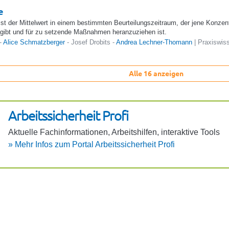
e
st der Mittelwert in einem bestimmten Beurteilungszeitraum, der jene Konzent
ngibt und für zu setzende Maßnahmen heranzuziehen ist.
-
Alice Schmatzberger
- Josef Drobits -
Andrea Lechner-Thomann
| Praxiswis
Alle 16 anzeigen
Arbeits­si­cher­heit Profi
Aktu­elle Fach­in­for­ma­ti­onen, Arbeits­hilfen, inter­ak­tive Tools
»
Mehr Infos zum Portal Arbeits­si­cher­heit Profi