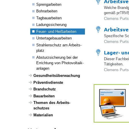
Arbeitsve
Spreng­a­r­beiten
Welche Brandg
Bohr­a­r­beiten
gemäß prTRVB
Tagbau­a­r­beiten
Clemens Purtsc
Ladungs­si­che­rung
Arbeitsve
Feuer- und Heiß­ar­beiten
Spezifische S
Unter­ta­ge­bau­a­r­beiten
Clemens Purtsc
Strah­len­schutz am Arbeits­
platz
Lager- un
Absturz­si­che­rung bei der
Dieser Fachbei
Errich­tung von Photo­vol­taik­
Tätigkeiten.
an­lagen
Clemens Purtsc
Gesund­heits­über­wa­chung
Präven­tiv­dienste
Brand­schutz
Baua­r­beiten
Themen des Arbeits­
schutzes
Mate­ri­a­lien