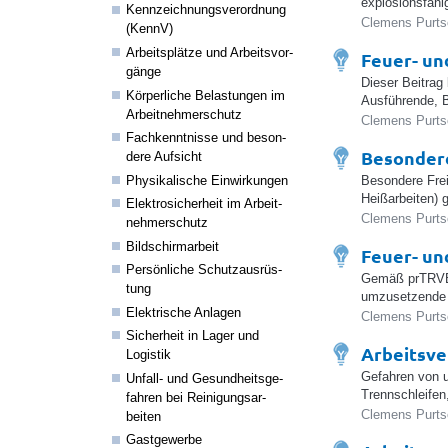
explosionsfähi
Kenn­zeich­nungs­ver­ord­nung
Clemens Purtsc
(KennV)
Arbeits­plätze und Arbeits­vor­
Feuer- un
gänge
Dieser Beitrag
Körper­liche Belas­tungen im
Ausführende, B
Arbeit­neh­mer­schutz
Clemens Purtsc
Fach­kennt­nisse und beson­
Besondere
dere Aufsicht
Physi­ka­li­sche Einwir­kungen
Besondere Frei
Heißarbeiten)
Elek­tro­si­cher­heit im Arbeit­
Clemens Purtsc
neh­mer­schutz
Bild­schirm­a­r­beit
Feuer- u
Persön­liche Schutz­aus­rüs­
Gemäß prTRVB 1
tung
umzusetzende
Elek­tri­sche Anlagen
Clemens Purtsc
Sicher­heit in Lager und
Arbeitsve
Logistik
Gefahren von 
Unfall- und Gesund­heits­ge­
Trennschleifen
fahren bei Reini­gungs­a­r­
Clemens Purtsc
beiten
Gast­ge­werbe