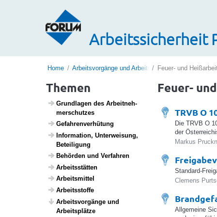
Arbeitssicherheit 
Home
Arbeitsvorgänge und Arbeitsplätze
Feuer- und Heißarbei
Themen
Feuer- und
Grund­lagen des Arbeit­neh­
TRVB O 10
mer­schutzes
Die TRVB O 10
Gefah­ren­ver­hü­tung
der Österreich
Infor­ma­tion, Unter­wei­sung,
Markus Pruckn
Betei­li­gung
Behörden und Verfahren
Freigabev
Arbeits­s­tätten
Standard-Freig
Arbeits­mittel
Clemens Purtsc
Arbeitss­toffe
Brandgefa
Arbeits­vor­gänge und
Allgemeine Sic
Arbeits­plätze