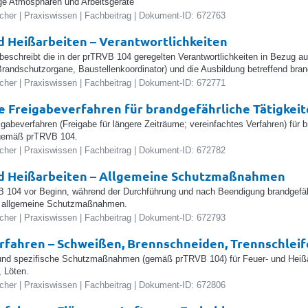
ge Atmosphären und Arbeitsgeräte
her | Praxiswissen | Fachbeitrag | Dokument-ID: 672763
d Heißarbeiten – Verantwortlichkeiten
 beschreibt die in der prTRVB 104 geregelten Verantwortlichkeiten in Bezug au
randschutzorgane, Baustellenkoordinator) und die Ausbildung betreffend brand
her | Praxiswissen | Fachbeitrag | Dokument-ID: 672771
 Freigabeverfahren für brandgefährliche Tätigkei
gabeverfahren (Freigabe für längere Zeiträume; vereinfachtes Verfahren) für b
 gemäß prTRVB 104.
her | Praxiswissen | Fachbeitrag | Dokument-ID: 672782
nd Heißarbeiten – Allgemeine Schutzmaßnahmen
04 vor Beginn, während der Durchführung und nach Beendigung brandgefährl
 allgemeine Schutzmaßnahmen.
her | Praxiswissen | Fachbeitrag | Dokument-ID: 672793
rfahren – Schweißen, Brennschneiden, Trennschleif
und spezifische Schutzmaßnahmen (gemäß prTRVB 104) für Feuer- und Heißa
, Löten.
her | Praxiswissen | Fachbeitrag | Dokument-ID: 672806