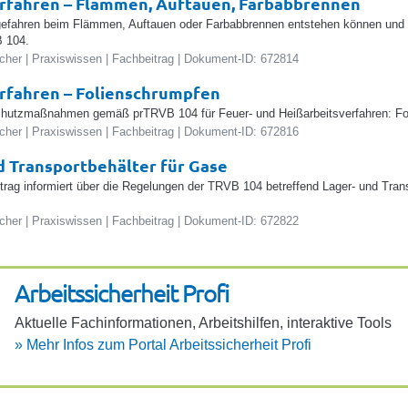
rfahren – Flämmen, Auftauen, Farbabbrennen
efahren beim Flämmen, Auftauen oder Farbabbrennen entstehen können und
 104.
her | Praxiswissen | Fachbeitrag | Dokument-ID: 672814
rfahren – Folienschrumpfen
chutzmaßnahmen gemäß prTRVB 104 für Feuer- und Heißarbeitsverfahren: Fo
her | Praxiswissen | Fachbeitrag | Dokument-ID: 672816
d Transportbehälter für Gase
trag informiert über die Regelungen der TRVB 104 betreffend Lager- und Trans
her | Praxiswissen | Fachbeitrag | Dokument-ID: 672822
Arbeits­si­cher­heit Profi
Aktu­elle Fach­in­for­ma­ti­onen, Arbeits­hilfen, inter­ak­tive Tools
»
Mehr Infos zum Portal Arbeits­si­cher­heit Profi