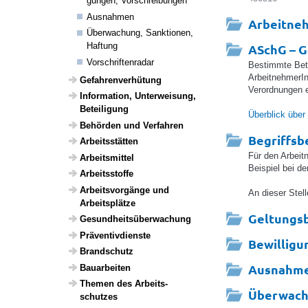
gungen, Vorschrei­bungen
Ausnahmen
Arbeitneh
Über­wa­chung, Sank­ti­onen,
Haftung
ASchG – 
Vorschrif­ten­radar
Bestimmte Betr
ArbeitnehmerI
Gefah­ren­ver­hü­tung
Verordnungen e
Infor­ma­tion, Unter­wei­sung,
Betei­li­gung
Überblick übe
Behörden und Verfahren
Begriffs
Arbeits­s­tätten
Für den Arbei
Arbeits­mittel
Beispiel bei d
Arbeitss­toffe
Arbeits­vor­gänge und
An dieser Stell
Arbeits­plätze
Geltungs
Gesund­heits­über­wa­chung
Präven­tiv­dienste
Bewillig
Brand­schutz
Ausnahm
Baua­r­beiten
Themen des Arbeits­
Überwachu
schutzes