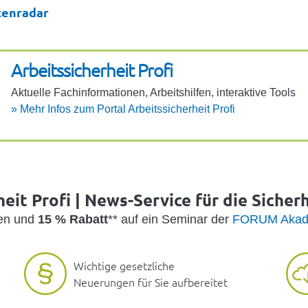
tenradar
Arbeits­si­cher­heit Profi
Aktu­elle Fach­in­for­ma­ti­onen, Arbeits­hilfen, inter­ak­tive Tools
»
Mehr Infos zum Portal Arbeits­si­cher­heit Profi
eit Profi | News-Service für die Sicher
den und
15 % Rabatt
** auf ein Seminar der
FORUM Akad
Wichtige gesetzliche
Neuerungen für Sie aufbereitet