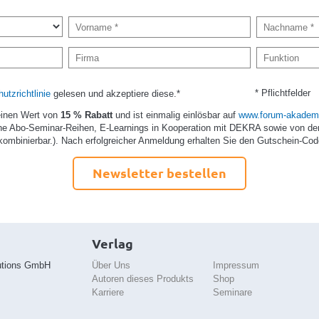
* Pflichtfelder
utzrichtlinie
gelesen und akzeptiere diese.*
einen Wert von
15 % Rabatt
und ist einmalig einlösbar auf
www.forum-akademi
e Abo-Seminar-Reihen, E-Learnings in Kooperation mit DEKRA sowie von de
kombinierbar.). Nach erfolgreicher Anmeldung erhalten Sie den Gutschein-Cod
Newsletter bestellen
Verlag
utions GmbH
Über Uns
Impressum
Autoren dieses Produkts
Shop
Karriere
Seminare