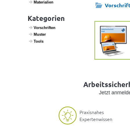
Mate­ri­a­lien
Vorschrif
Kategorien
Vorschriften
Muster
Tools
Arbeitssicherh
Jetzt anmel
Praxisnahes
Expertenwissen