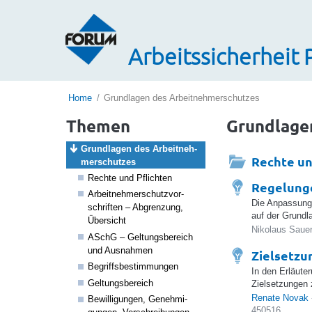
Arbeitssicherheit 
Home
Grundlagen des Arbeitnehmerschutzes
Themen
Grundlage
Grund­lagen des Arbeit­neh­
Rechte un
mer­schutzes
Rechte und Pflichten
Regelung
Arbeit­neh­mer­schutz­vor­
Die Anpassung 
schriften – Abgren­zung,
auf der Grund
Über­sicht
Nikolaus Sauer
ASchG – Geltungs­be­reich
und Ausnahmen
Zielsetz
Begriffs­be­stim­mungen
In den Erläute
Geltungs­be­reich
Zielsetzungen
Renate Novak
Bewil­li­gungen, Geneh­mi­
450516