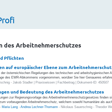
Profi
n des Arbeitnehmerschutzes
d Pflichten
en auf europäischer Ebene zum Arbeitnehmerschut
der österreichischen Regelungen des technischen und arbeitshygienischen A
lage des EWR-Abkommens vorgenommen, worüber Sie hier Genaueres erfahr
schnig - Jakob Stadler | Praxiswissen | Fachbeitrag | Dokument-ID: 450507
ungen und Bedeutung des Arbeitnehmerschutzes
rungen zur Regierungsvorlage des ArbeitnehmerInnenschutzgesetzes finden 
 zum vorbeugenden Arbeitnehmerschutz, welchem sowohl humanitäre als auch
-
Maria Lang
-
Andrea Lechner-Thomann
- Nikolaus Sauerschnig - Theodor Wet