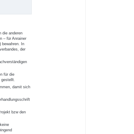
n die anderen
 – für Anrainer
) bewahren. In
rverbandes, der
achverständigen
n für die
gestellt.
ommen, damit sich
rhandlungsschrift
rojekt bzw den
 keine
wingend