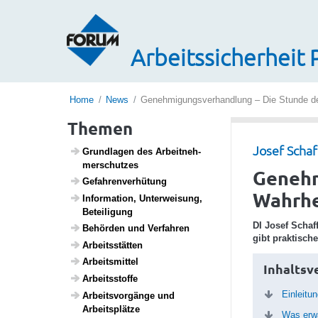
Arbeitssicherheit 
Home
News
Genehmigungsverhandlung – Die Stunde de
Themen
Josef Schaf
Grund­lagen des Arbeit­neh­
mer­schutzes
Genehm
Gefah­ren­ver­hü­tung
Wahrhe
Infor­ma­tion, Unter­wei­sung,
Betei­li­gung
DI Josef Schaf
Behörden und Verfahren
gibt praktische
Arbeits­s­tätten
Arbeits­mittel
Inhaltsv
Arbeitss­toffe
Einleitu
Arbeits­vor­gänge und
Arbeits­plätze
Was erwa