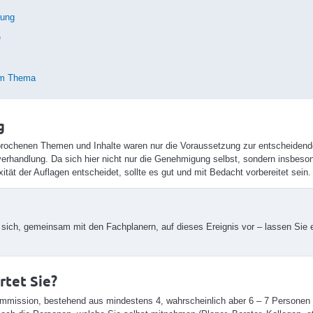
tung
e
m Thema
g
prochenen Themen und Inhalte waren nur die Voraussetzung zur entscheidend
rhandlung. Da sich hier nicht nur die Genehmigung selbst, sondern insbeso
ität der Auflagen entscheidet, sollte es gut und mit Bedacht vorbereitet sein.
 sich, gemeinsam mit den Fachplanern, auf dieses Ereignis vor – lassen Sie e
rtet Sie?
ommission, bestehend aus mindestens 4, wahrscheinlich aber 6 – 7 Person