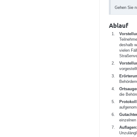
Gehen Sie n
Ablauf
Vorstell
Teilnehme
deshalb w
vielen Fä
Straßenve
Vorstellu
vorgestell
Erörteru
Behördenv
Ortsauge
die Behör
Protokoll
aufgenom
Gutachte
einzelnen
Auflagen
Unzulängl