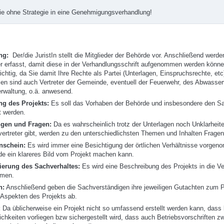
ie ohne Strategie in eine Genehmigungsverhandlung!
ung:
Der/die JuristIn stellt die Mitglieder der Behörde vor. Anschließend werde
r erfasst, damit diese in der Verhandlungsschrift aufgenommen werden können
ichtig, da Sie damit Ihre Rechte als Partei (Unterlagen, Einspruchsrechte, etc
llen sind auch Vertreter der Gemeinde, eventuell der Feuerwehr, des Abwasse
rwaltung, o.ä. anwesend.
ng des Projekts:
Es soll das Vorhaben der Behörde und insbesondere den S
t werden.
ngen und Fragen:
Da es wahrscheinlich trotz der Unterlagen noch Unklarheite
ertreter gibt, werden zu den unterschiedlichsten Themen und Inhalten Fragen 
nschein:
Es wird immer eine Besichtigung der örtlichen Verhältnisse vorgen
de ein klareres Bild vom Projekt machen kann.
ierung des Sachverhaltes:
Es wird eine Beschreibung des Projekts in die Ve
men.
n:
Anschließend geben die Sachverständigen ihre jeweiligen Gutachten zum P
 Aspekten des Projekts ab.
:
Da üblicherweise ein Projekt nicht so umfassend erstellt werden kann, dass
ichkeiten vorliegen bzw sichergestellt wird, dass auch Betriebsvorschriften z