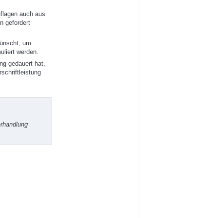
uflagen auch aus
n gefordert
wünscht, um
uliert werden.
ng gedauert hat,
schriftleistung
erhandlung