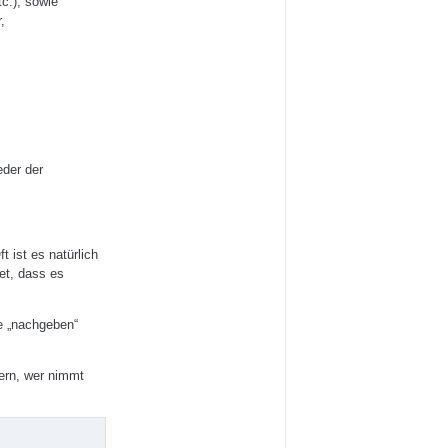
c.), sowie
,
eder der
 ist es natürlich
et, dass es
e „nachgeben“
tern, wer nimmt