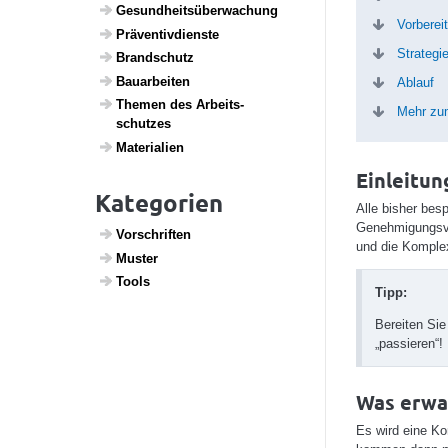
Gesund­heits­über­wa­chung
Vorberei
Präven­tiv­dienste
Strategi
Brand­schutz
Baua­r­beiten
Ablauf
Themen des Arbeits­
Mehr zu
schutzes
Mate­ri­a­lien
Einleitun
Kategorien
Alle bisher bes
Genehmigungsve
Vorschriften
und die Komplex
Muster
Tools
Tipp:
Bereiten Sie
„passieren“!
Was erwa
Es wird eine K