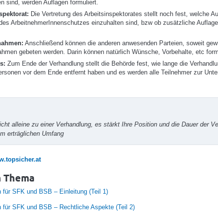
n sind, werden Auflagen formuliert.
spektorat:
Die Vertretung des Arbeitsinspektorates stellt noch fest, welche A
 des ArbeitnehmerInnenschutzes einzuhalten sind, bzw ob zusätzliche Auflage
nahmen:
Anschließend können die anderen anwesenden Parteien, soweit ge
ahmen gebeten werden. Darin können natürlich Wünsche, Vorbehalte, etc form
s:
Zum Ende der Verhandlung stellt die Behörde fest, wie lange die Verhandlu
ersonen vor dem Ende entfernt haben und es werden alle Teilnehmer zur Unter
cht alleine zu einer Verhandlung, es stärkt Ihre Position und die Dauer der V
nem erträglichen Umfang
.topsicher.at
m Thema
für SFK und BSB – Einleitung (Teil 1)
für SFK und BSB – Rechtliche Aspekte (Teil 2)