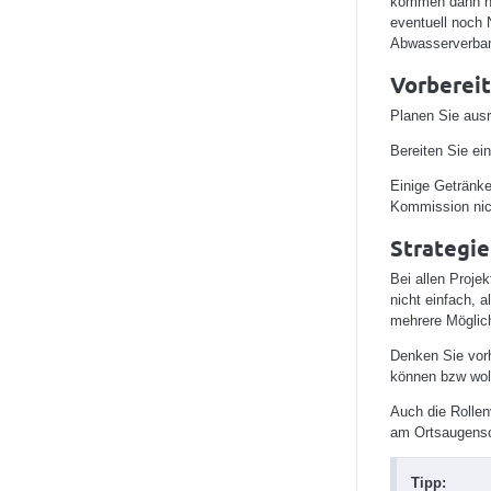
kommen dann noc
eventuell noch 
Abwasserverban
Vorberei
Planen Sie ausr
Bereiten Sie ei
Einige Getränke 
Kommission nic
Strategie
Bei allen Proje
nicht einfach, 
mehrere Möglich
Denken Sie vor
können bzw wol
Auch die Rollen
am Ortsaugensch
Tipp: