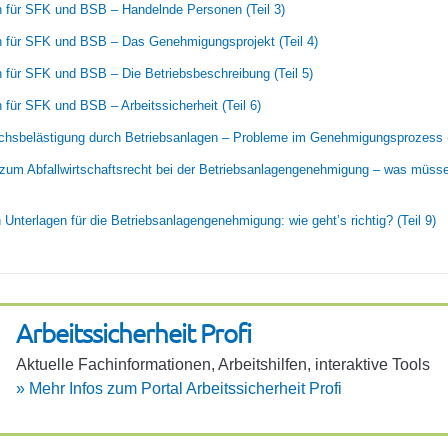
für SFK und BSB – Handelnde Personen (Teil 3)
für SFK und BSB – Das Genehmigungsprojekt (Teil 4)
für SFK und BSB – Die Betriebsbeschreibung (Teil 5)
ür SFK und BSB – Arbeitssicherheit (Teil 6)
chsbelästigung durch Betriebsanlagen – Probleme im Genehmigungsprozess (
um Abfallwirtschaftsrecht bei der Betriebsanlagengenehmigung – was müss
 Unterlagen für die Betriebsanlagengenehmigung: wie geht’s richtig? (Teil 9)
Arbeits­si­cher­heit Profi
Aktu­elle Fach­in­for­ma­ti­onen, Arbeits­hilfen, inter­ak­tive Tools
»
Mehr Infos zum Portal Arbeits­si­cher­heit Profi