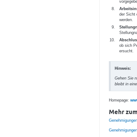
vorgegebe
Arbeitsin
der Sicht
werden.
Stellung
Stellungn
Abschlus
ob sich P
ersucht.
Hinweis:
Gehen Sie ni
bleibt in ei
Homepage:
www
Mehr zu
Genehmigungen 
Genehmigungen 