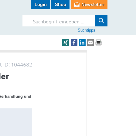
Login
Shop
Newsletter
Suchtipps
-ID: 1044682
der
n Verhandlung und