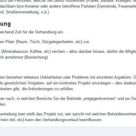
h die Personen, welche Sie selbst mitnehmen (Planer, Berater, Kollegen, et
Nachbarn bzw Anrainer oder andere betroffene Parteien (Gemeinde, Feuerwehr
d, Straßenverwaltung, o.ä.)
tung
eichend Zeit für die Verhandlung ein.
nen Platz (Raum, Tisch, Sitzgelegenheiten, etc) vor.
(Mineralwasser, Kaffee, etc) reichen – alles darüber hinaus, dürfen die Mitgli
ht annehmen (Bestechung).
kten bestehen teilweise Unklarheiten oder Probleme mit einzelnen Aspekten. Oft
alle gesetzlichen Vorgaben, auf ein konkretes Projekt umzulegen – dies bedeut
keiten gibt, die Anforderungen zu erfüllen.
her nach, in welchen Bereiche Sie der Behörde „entgegenkommen“ und wo Si
len.
verteilung (wer stellt das Projekt vor, wer spricht mit welchen Behördenvertre
ein teil, etc) kann den Verhandlungsverlauf beeinflussen.