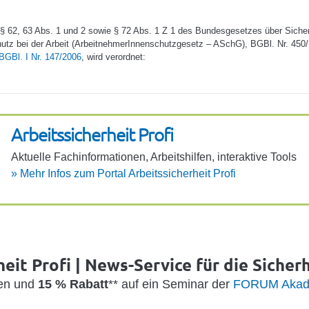
§ 62, 63 Abs. 1 und 2 sowie § 72 Abs. 1 Z 1 des Bundesgesetzes über Sicher
tz bei der Arbeit (ArbeitnehmerInnenschutzgesetz – ASchG), BGBl. Nr. 450/
BGBl. I Nr. 147/2006
, wird verordnet:
Arbeits­si­cher­heit Profi
Aktu­elle Fach­in­for­ma­ti­onen, Arbeits­hilfen, inter­ak­tive Tools
»
Mehr Infos zum Portal Arbeits­si­cher­heit Profi
eit Profi | News-Service für die Sicher
den und
15 % Rabatt
** auf ein Seminar der
FORUM Akad