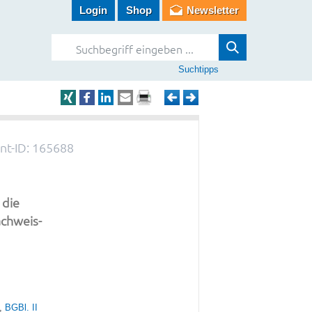
Login
Shop
Newsletter
Suchtipps
t-ID: 165688
 die
chweis-
,
BGBl. II