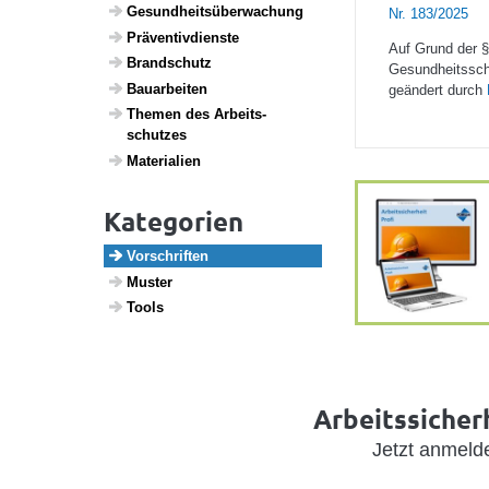
Gesund­heits­über­wa­chung
Nr. 183/2025
Präven­tiv­dienste
Auf Grund der §
Brand­schutz
Gesundheitsschu
Baua­r­beiten
geändert durch
Themen des Arbeits­
schutzes
Mate­ri­a­lien
Kategorien
Vorschriften
Muster
Tools
Arbeitssicherh
Jetzt anmel