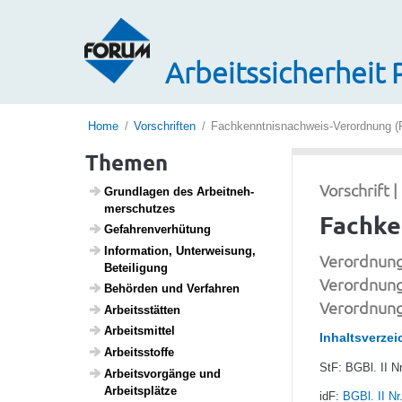
Arbeitssicherheit 
Home
Vorschriften
Fachkenntnisnachweis-Verordnung (F
Themen
Vorschrift 
Grund­lagen des Arbeit­neh­
mer­schutzes
Fachke
Gefah­ren­ver­hü­tung
Infor­ma­tion, Unter­wei­sung,
Verordnung 
Betei­li­gung
Verordnung
Behörden und Verfahren
Verordnung 
Arbeits­s­tätten
Arbeits­mittel
Inhaltsverzei
Arbeitss­toffe
StF: BGBl. II Nr.
Arbeits­vor­gänge und
Arbeits­plätze
idF:
BGBl. II Nr