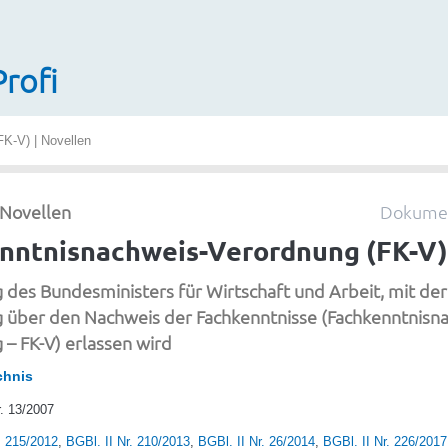
Profi
K-V) | Novellen
| Novellen
Dokumen
nntnisnachweis-Verordnung (FK-V)
des Bundesministers für Wirtschaft und Arbeit, mit der
 über den Nachweis der Fachkenntnisse (Fachkenntnisna
– FK-V) erlassen wird
chnis
 1 3/2 007
. 215/2012
,
BGBl. II Nr. 210/2013
,
BGBl. II Nr. 26/2014
,
BGBl. II Nr. 226/2017