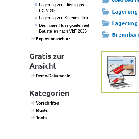
Lage­rung von Flüs­siggas –
Lagerung 
FG-V 2002
Lage­rung von Spreng­mit­teln
Lagerung 
Brenn­bare Flüs­sig­keiten auf
Baustellen nach VbF 2023
Brennbare
Explo­si­ons­schutz
Gratis zur
Ansicht
Demo-Doku­mente
Kategorien
Vorschriften
Muster
Tools