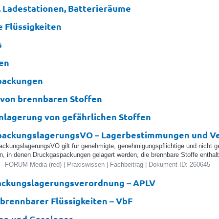
, Ladestationen, Batterieräume
 Flüssigkeiten
s
hen
packungen
von brennbaren Stoffen
lagerung von gefährlichen Stoffen
packungslagerungsVO – Lagerbestimmungen und V
ckungslagerungsVO gilt für genehmigte, genehmigungspflichtige und nicht g
n, in denen Druckgaspackungen gelagert werden, die brennbare Stoffe enthal
- FORUM Media (red) | Praxiswissen | Fachbeitrag | Dokument-ID: 260645
ackungslagerungsverordnung – APLV
brennbarer Flüssigkeiten – VbF
en und Gaselager