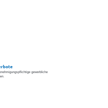
erbote
enehmigungspflichtige gewerbliche
ten.