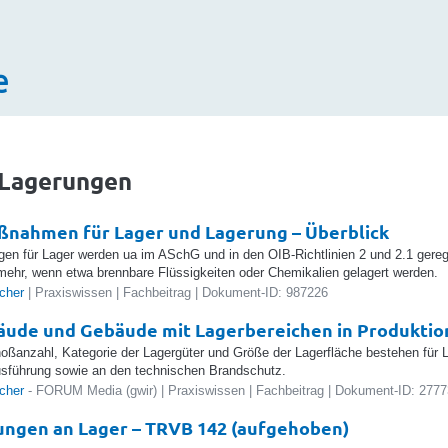
e
 Lagerungen
nahmen für Lager und Lagerung – Überblick
gen für Lager werden ua im ASchG und in den OIB-Richtlinien 2 und 2.1 gereg
ehr, wenn etwa brennbare Flüssigkeiten oder Chemikalien gelagert werden.
cher
| Praxiswissen | Fachbeitrag | Dokument-ID: 987226
ude und Gebäude mit Lagerbereichen in Produktio
ßanzahl, Kategorie der Lagergüter und Größe der Lagerfläche bestehen für 
usführung sowie an den technischen Brandschutz.
cher
- FORUM Media (gwir) | Praxiswissen | Fachbeitrag | Dokument-ID: 277
ngen an Lager – TRVB 142 (aufgehoben)