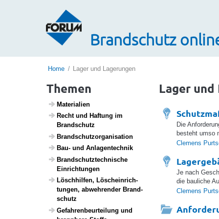
Brandschutz onlin
Home
Lager und Lagerungen
Themen
Lager und
Mate­ri­a­lien
Schutzmaß
Recht und Haftung im
Die Anforderun
Brand­schutz
besteht umso m
Brand­schutz­or­ga­ni­sa­tion
Clemens Purts
Bau- und Anlagen­technik
Lagergebä
Brand­schutz­tech­ni­sche
Einrich­tungen
Je nach Gescho
Lösch­hilfen, Lösch­ein­rich­
die bauliche A
tungen, abweh­render Brand­
Clemens Purts
schutz
Anforderu
Gefah­ren­be­ur­tei­lung und