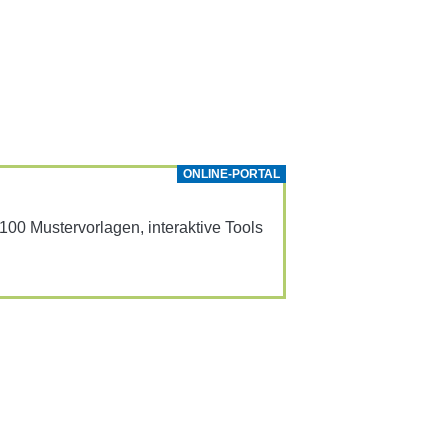
ONLINE-PORTAL
0 Muster­vor­lagen, inter­ak­tive Tools