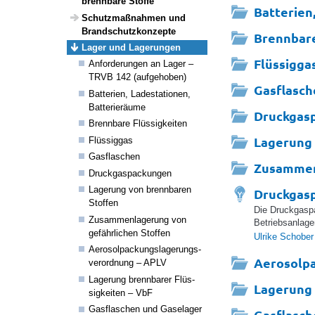
brenn­bare Stoffe
Batterien
Schutz­maß­nahmen und
Brand­schutz­kon­zepte
Brennbare
Lager und Lage­rungen
Flüssigga
Anfor­de­rungen an Lager –
TRVB 142 (aufge­hoben)
Gasflasc
Batte­rien, Lade­sta­ti­onen,
Batte­rieräume
Druckgas
Brenn­bare Flüs­sig­keiten
Lagerung 
Flüs­siggas
Gasfla­schen
Zusammen
Druck­gas­pa­ckungen
Lage­rung von brenn­baren
Druckgas
Stoffen
Die Druckgaspa
Zusam­men­la­ge­rung von
Betriebsanlage
gefähr­li­chen Stoffen
Ulrike Schober
Aero­sol­pa­ckungs­la­ge­rungs­
Aerosolp
ver­ord­nung – APLV
Lage­rung brenn­barer Flüs­
Lagerung 
sig­keiten – VbF
Gasfla­schen und Gase­lager
Gasflasch