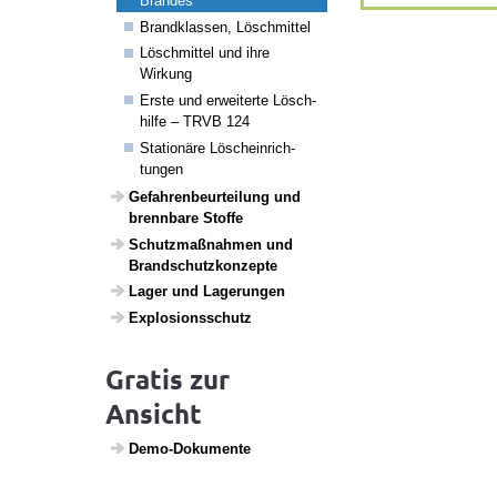
Brandes
Brand­klassen, Lösch­mittel
Lösch­mittel und ihre
Wirkung
Erste und erwei­terte Lösch­
hilfe – TRVB 124
Stati­o­näre Lösch­ein­rich­
tungen
Gefah­ren­be­ur­tei­lung und
brenn­bare Stoffe
Schutz­maß­nahmen und
Brand­schutz­kon­zepte
Lager und Lage­rungen
Explo­si­ons­schutz
Gratis zur
Ansicht
Demo-Doku­mente