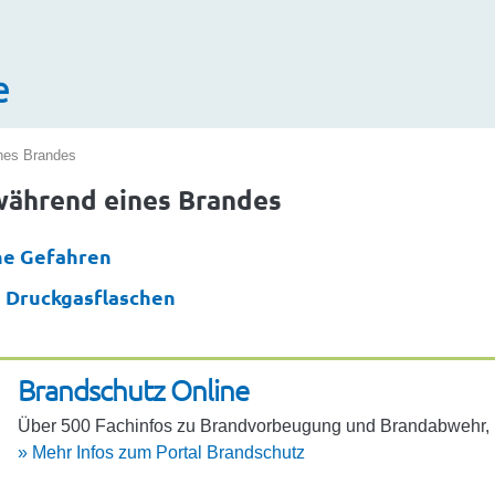
e
ndschutz
nes Brandes
während eines Brandes
ne Gefahren
 Druckgasflaschen
Brand­schutz Online
Über 500 Fach­infos zu Brand­vor­beu­gung und Brand­ab­wehr, 10
»
Mehr Infos zum Portal Brand­schutz