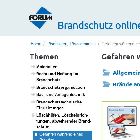
Brandschutz onlin
Home
Löschhilfen, Löscheinrichtungen, abwehrender Bra
Gefahren während ei
Themen
Gefahren 
Mate­ri­a­lien
Allgemei
Recht und Haftung im
Brand­schutz
Brände an
Brand­schutz­or­ga­ni­sa­tion
Bau- und Anlagen­technik
Brand­schutz­tech­ni­sche
Einrich­tungen
Lösch­hilfen, Lösch­ein­rich­
tungen, abweh­render Brand­
schutz
Gefahren während eines