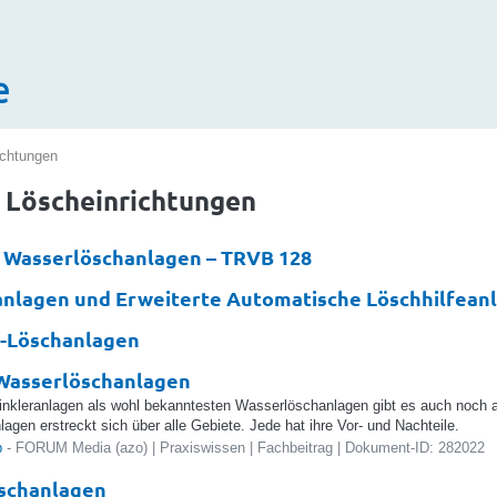
e
ndschutz
ichtungen
 Löscheinrichtungen
 Wasserlöschanlagen – TRVB 128
anlagen und Erweiterte Automatische Löschhilfean
h-Löschanlagen
Wasserlöschanlagen
inkleranlagen als wohl bekanntesten Wasserlöschanlagen gibt es auch noch 
agen erstreckt sich über alle Gebiete. Jede hat ihre Vor- und Nachteile.
b
- FORUM Media (azo) | Praxiswissen | Fachbeitrag | Dokument-ID: 282022
schanlagen