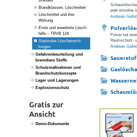
Brandes
Schaumlöschan
Brand­klassen, Lösch­mittel
jede einzelne 
Lösch­mittel und ihre
Andreas Gallo
Wirkung
Pulverlö
Erste und erwei­terte Lösch­
hilfe – TRVB 124
Pulver hat ein
Raumschutz- u
Stati­o­näre Lösch­ein­rich­
Andreas Gallo
tungen
Gefah­ren­be­ur­tei­lung und
Sauerstof
brenn­bare Stoffe
Schutz­maß­nahmen und
Gaslöscha
Brand­schutz­kon­zepte
Wasserne
Lager und Lage­rungen
Explo­si­ons­schutz
Schaumlö
Gratis zur
Ansicht
Demo-Doku­mente