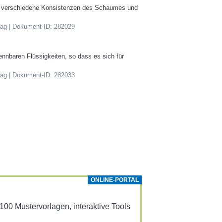
t verschiedene Konsistenzen des Schaumes und
rag | Dokument-ID: 282029
nbaren Flüssigkeiten, so dass es sich für
rag | Dokument-ID: 282033
ONLINE-PORTAL
0 Muster­vor­lagen, inter­ak­tive Tools