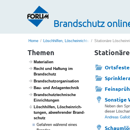
Brandschutz onlin
Home
Löschhilfen, Löscheinrichtungen, abwehrender Bra
Stationäre Löscheinr
Themen
Stationäre
Mate­ri­a­lien
Ortsfeste
Recht und Haftung im
Brand­schutz
Sprinkler
Brand­schutz­or­ga­ni­sa­tion
Feinsprü
Bau- und Anlagen­technik
Brand­schutz­tech­ni­sche
Sonstige 
Einrich­tungen
Neben den Spr
Lösch­hilfen, Lösch­ein­rich­
dieser Löschanl
tungen, abweh­render Brand­
Andreas Gallo
schutz
Gefahren während eines
Schaumlö