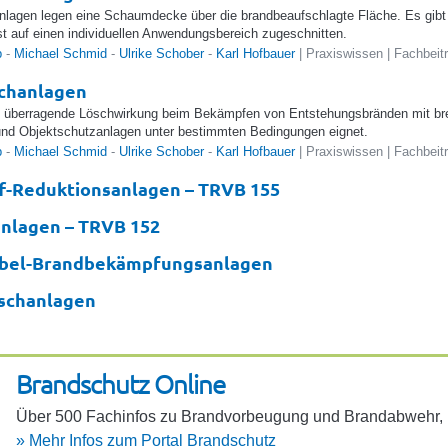
lagen legen eine Schaumdecke über die brandbeaufschlagte Fläche. Es gib
ist auf einen individuellen Anwendungsbereich zugeschnitten.
b
-
Michael Schmid
-
Ulrike Schober
-
Karl Hofbauer
| Praxiswissen | Fachbeit
schanlagen
e überragende Löschwirkung beim Bekämpfen von Entstehungsbränden mit bren
nd Objektschutzanlagen unter bestimmten Bedingungen eignet.
b
-
Michael Schmid
-
Ulrike Schober
-
Karl Hofbauer
| Praxiswissen | Fachbeit
f-Reduktionsanlagen – TRVB 155
nlagen – TRVB 152
bel-Brandbekämpfungsanlagen
schanlagen
Brand­schutz Online
Über 500 Fach­infos zu Brand­vor­beu­gung und Brand­ab­wehr, 10
»
Mehr Infos zum Portal Brand­schutz