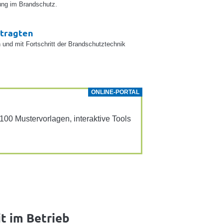
ung im Brandschutz.
ftragten
 und mit Fortschritt der Brandschutztechnik
ONLINE-PORTAL
0 Muster­vor­lagen, inter­ak­tive Tools
it im Betrieb