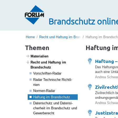
Brandschutz onlin
Home
Recht und Haftung im Brandschutz
Haftung im Brandsch
Themen
Haftung i
Mate­ri­a­lien
Haftung –
Recht und Haftung im
Das Haftungsrec
Brand­schutz
auch eine Untät
Vorschriften-Radar
Andrea Schwar
Radar Tech­ni­sche Richt­li­
nien
Zivilrecht
Normen-Radar
Zivilrechtlich
Haftung im Brand­schutz
ordnungsgemäß
Andrea Schwar
Daten­schutz und Daten­si­
cher­heit im Brand­schutz und
Justizstr
Gewer­be­recht