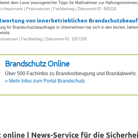
 bietet dem Leser praxisgerechte Tipps für Maßnahmen zur Haftungsminimier
z-Hausmann | Praxiswissen | Fachbeitrag | Dokument-ID: 985118
twortung von innerbetrieblichen Brandschutzbeau
ung für Brandschutzbeauftragte in Unternehmen hat sich in den letzten Jahren
rhöht.
raxiswissen | Fachbeitrag | Dokument-ID: 1057338
Brand­schutz Online
Über 500 Fach­infos zu Brand­vor­beu­gung und Brand­ab­wehr, 10
»
Mehr Infos zum Portal Brand­schutz
online | News-Service für die Sicherhe