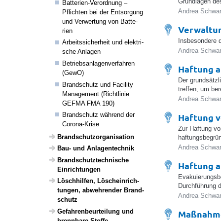
Grundlagen des
Batte­rien-Verord­nung –
Andrea Schwar
Pflichten bei der Entsor­gung
und Verwer­tung von Batte­
Verwaltun
rien
Insbesondere d
Arbeits­si­cher­heit und elek­tri­
Andrea Schwar
sche Anlagen
Betriebs­an­la­gen­ver­fahren
Haftung a
(GewO)
Der grundsätzl
Brand­schutz und Faci­lity
treffen, um be
Manage­ment (Richt­linie
Andrea Schwar
GEFMA FMA 190)
Brand­schutz während der
Haftung 
Corona-Krise
Zur Haftung vo
Brand­schutz­or­ga­ni­sa­tion
haftungsbegrü
Andrea Schwar
Bau- und Anlagen­technik
Brand­schutz­tech­ni­sche
Haftung a
Einrich­tungen
Evakuierungsbe
Lösch­hilfen, Lösch­ein­rich­
Durchführung d
tungen, abweh­render Brand­
Andrea Schwar
schutz
Gefah­ren­be­ur­tei­lung und
Maßnahme
brenn­bare Stoffe