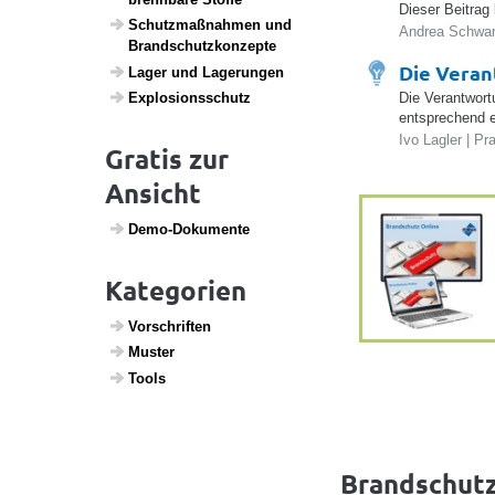
Dieser Beitrag
Schutz­maß­nahmen und
Andrea Schwar
Brand­schutz­kon­zepte
Die Veran
Lager und Lage­rungen
Die Verantwort
Explo­si­ons­schutz
entsprechend e
Ivo Lagler | P
Gratis zur
Ansicht
Demo-Doku­mente
Kategorien
Vorschriften
Muster
Tools
Brandschutz 