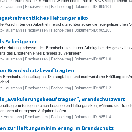
 Justizstrafrechts: Im Strafrecht werden bestimmte im StGB vorgesehene Tat
z-Hausmann | Praxiswissen | Fachbeitrag | Dokument-ID: 985101
gsstrafrechtliches Haftungsrisiko
ie Vorschriften des Arbeitnehmerschutzrechtes sowie die feuerpolizeilichen Vo
z-Hausmann | Praxiswissen | Fachbeitrag | Dokument-ID: 985105
ls Arbeitgeber
iche Haftungsadressat des Brandschutzes ist der Arbeitgeber, der gesetzlich v
reits das Entstehen eines Brandes zu verhindern.
z-Hausmann | Praxiswissen | Fachbeitrag | Dokument-ID: 985110
von Brandschutzbeauftragten
n Brandschutzbeauftragten: Die sorgfältige und nachweisliche Erfüllung der 
ndend.
z-Hausmann | Praxiswissen | Fachbeitrag | Dokument-ID: 985112
ls „Evakuierungsbeauftragter“, Brandschutzwart
auftragte unterliegen keinen besonderen Haftungsrisken, während die Bran
er ihnen übertragenen Aufgaben haften.
z-Hausmann | Praxiswissen | Fachbeitrag | Dokument-ID: 985114
n zur Haftungsminimierung im Brandschutz