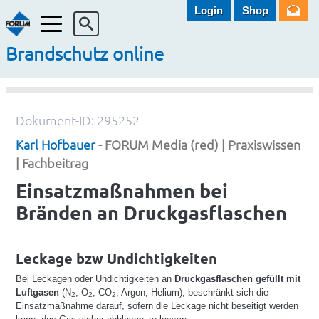
Login
Shop
Menü
Brandschutz online
Dokument-ID: 295252
Karl Hofbauer
- FORUM Media (red) | Praxiswissen
| Fachbeitrag
Einsatzmaßnahmen bei
Bränden an Druckgasflaschen
Leckage bzw Undichtigkeiten
Bei Leckagen oder Undicht i g k ei ten an
Druckgasflaschen gefüllt mit
Luftgasen
(N
, O
, CO
, Argon, Helium), beschränkt sich die
2
2
2
Einsatzmaßnahme darauf, sofern die Leckage nicht beseitigt werden