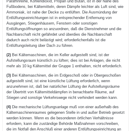
Paraffinreihe, Kohlendioxid, Propan und Butan, ist in der Nähe des
Fußbodens, bei Kältemitteln, deren Dämpfe leichter als Luft sind, wie
Ammoniak, ist nahe der Decke zu entlüften. Die Ausmündung der
Entlüftungseinrichtungen ist in entsprechender Entfernung von
Ausgängen, Stiegenhäusern, Fenstern oder sonstigen
Entlüftungsöffnungen so anzuordnen, daß die Dienstnehmer und die
Nachbarschaft nicht gefährdet und überdies die Nachbarschaft
dadurch auch nicht belästigt wird; erforderlichenfalls ist die
Entlüftungsleitung über Dach zu führen.
(2)
Bei Kältemaschinen, die im Keller aufgestellt sind, ist der
Aufstellungsraum künstlich zu lüften; dies ist bei Anlagen, die nicht
mehr als 10 kg Kältemittel der Gruppe 1 enthalten, nicht erforderlich.
(3)
Bei Kältemaschinen, die im Erdgeschoß oder in Obergeschoßen
aufgestellt sind, ist eine künstliche Lüftung erforderlich, wenn
anzunehmen ist, daß bei natürlicher Lüftung der Aufstellungsräume
der Übertritt von Kältemitteldämpfen in benachbarte Räume, auf
Stiegen und sonstige Verkehrswege nicht verhindert werden kann.
(4)
Die mechanische Lüftungsanlage muß von einer außerhalb des
Kältemaschinenraumes gelegenen Stelle in und außer Betrieb gesetzt
werden können. Wenn es die besonderen örtlichen Verhältnisse
erfordern, kann die zuständige Behörde Maßnahmen vorschreiben,
die im Notfall den Anschluß einer anderen Entlüftungseinrichtung an