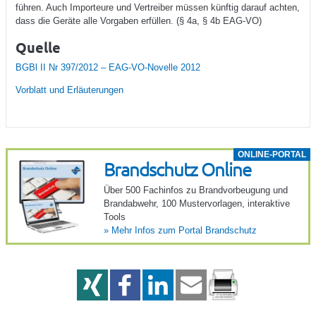
führen. Auch Importeure und Vertreiber müssen künftig darauf achten,
dass die Geräte alle Vorgaben erfüllen. (§ 4a, § 4b EAG-VO)
Quelle
BGBl II Nr 397/2012 – EAG-VO-Novelle 2012
Vorblatt und Erläuterungen
ONLINE-PORTAL
Brand­schutz Online
Über 500 Fach­infos zu Brand­vor­beu­gung und
Brand­ab­wehr, 100 Muster­vor­lagen, inter­ak­tive
Tools
»
Mehr Infos zum Portal Brand­schutz