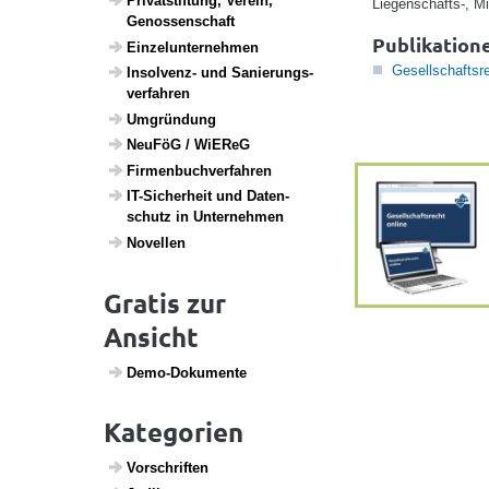
Privat­stif­tung, Verein,
Liegenschafts-, M
Genos­sen­schaft
Publikation
Einzel­un­ter­nehmen
Gesellschaftsre
Insol­venz- und Sanie­rungs­
ver­fahren
Umgrün­dung
NeuFöG / WiEReG
Firmen­buch­ver­fahren
IT-Sicher­heit und Daten­
schutz in Unter­nehmen
Novellen
Gratis zur
Ansicht
Demo-Doku­mente
Kategorien
Vorschriften