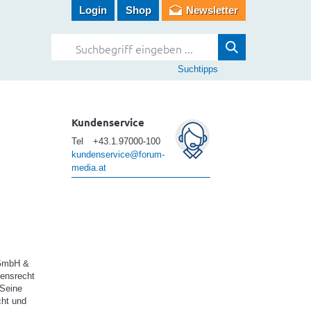
Login
Shop
Newsletter
Suchtipps
Kundenservice
Tel
+43.1.97000-100
kundenservice@forum-
media.at
 GmbH &
mensrecht
 Seine
cht und