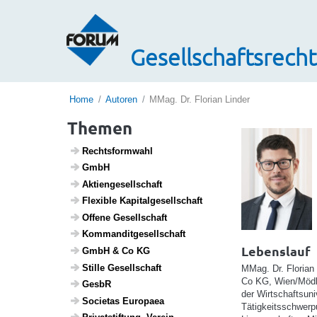
Gesellschaftsrecht
Home
Autoren
MMag. Dr. Florian Linder
Themen
Rechts­form­wahl
GmbH
Akti­en­ge­sell­schaft
Flexible Kapi­tal­ge­sell­schaft
Offene Gesell­schaft
Komman­dit­ge­sell­schaft
Lebenslauf
GmbH & Co KG
Stille Gesell­schaft
MMag. Dr. Florian
Co KG, Wien/Mödlin
GesbR
der Wirtschaftsuni
Soci­etas Euro­paea
Tätigkeitsschwerp