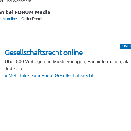
iet- und Wohnrecht.
en bei FORUM Media
cht online
– OnlinePortal
ONLI
Gesell­schafts­recht online
Über 800 Verträge und Muster­vor­lagen, Fach­in­for­ma­tion, aktu
Judi­katur
»
Mehr Infos zum Portal Gesell­schafts­recht