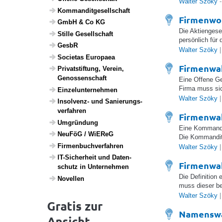
Walter Szöky
-
Komman­dit­ge­sell­schaft
Firmenwor
GmbH & Co KG
Die Aktiengesel
Stille Gesell­schaft
persönlich für
GesbR
Walter Szöky
|
Soci­etas Euro­paea
Firmenwah
Privat­stif­tung, Verein,
Genos­sen­schaft
Eine Offene Ge
Firma muss si
Einzel­un­ter­nehmen
Walter Szöky
|
Insol­venz- und Sanie­rungs­
ver­fahren
Firmenwa
Umgrün­dung
Eine Kommandit
NeuFöG / WiEReG
Die Kommandit
Firmen­buch­ver­fahren
Walter Szöky
|
IT-Sicher­heit und Daten­
Firmenwa
schutz in Unter­nehmen
Die Definition
Novellen
muss dieser be
Walter Szöky
|
Gratis zur
Namenswa
Ansicht