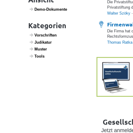
Die Privatstift
Privatstiftung
Demo-Doku­mente
Walter Szöky
Firmenwah
Kategorien
Die Firma hat 
Vorschriften
Rechtsformzusa
Judi­katur
Thomas Ratka
Muster
Tools
Gesellsc
Jetzt anmel