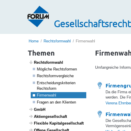
Gesellschaftsrecht
Home
Rechtsformwahl
Firmenwahl
Themen
Firmenwah
Rechts­form­wahl
Umfangreiche Informa
Mögliche Rechts­formen
Rechts­form­ver­gleiche
Entschei­dungs­kri­te­rien
Firmengr
Rechts­form
Da die Firma e
Firmen­wahl
werden. Die Fi
Fragen an den Klienten
Verena Ehrnbe
GmbH
Firmenwah
Akti­en­ge­sell­schaft
Die Gesellscha
Flexible Kapi­tal­ge­sell­schaft
Vermögenseinla
Offene Gesell­schaft