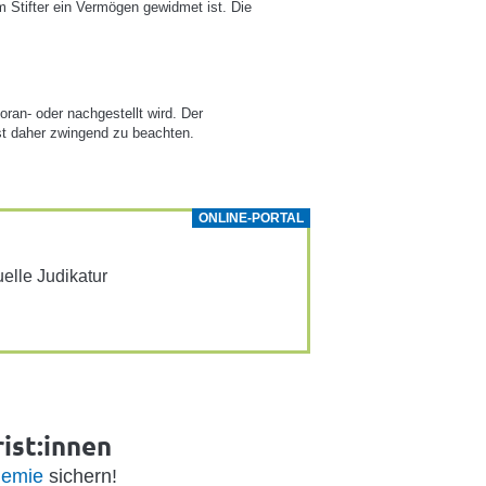
om Stifter ein Vermögen gewidmet ist. Die
ran- oder nachgestellt wird. Der
ist daher zwingend zu beachten.
ONLINE-PORTAL
­elle Judi­katur
ist:innen
emie
sichern!