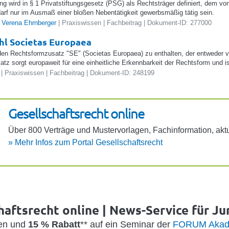
ung wird in § 1 Privatstiftungsgesetz (PSG) als Rechtsträger definiert, dem v
 darf nur im Ausmaß einer bloßen Nebentätigkeit gewerbsmäßig tätig sein.
-
Verena Ehrnberger
| Praxiswissen | Fachbeitrag | Dokument-ID: 277000
l Societas Europaea
den Rechtsformzusatz "SE" (Societas Europaea) zu enthalten, der entweder vo
tz sorgt europaweit für eine einheitliche Erkennbarkeit der Rechtsform und 
| Praxiswissen | Fachbeitrag | Dokument-ID: 248199
Gesell­schafts­recht online
Über 800 Verträge und Muster­vor­lagen, Fach­in­for­ma­tion, aktu
»
Mehr Infos zum Portal Gesell­schafts­recht
haftsrecht online | News-Service für Jur
den und
15 % Rabatt
** auf ein Seminar der
FORUM Akad