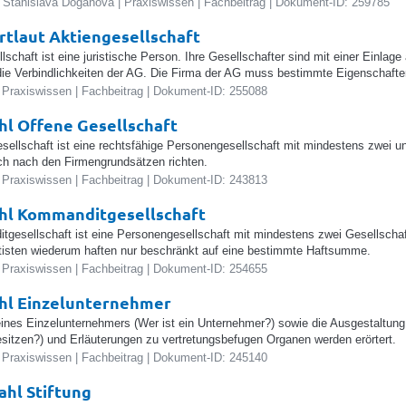
 Stanislava Doganova | Praxiswissen | Fachbeitrag | Dokument-ID: 259785
tlaut Aktiengesellschaft
lschaft ist eine juristische Person. Ihre Gesellschafter sind mit einer Einlage
 die Verbindlichkeiten der AG. Die Firma der AG muss bestimmte Eigenschafte
 Praxiswissen | Fachbeitrag | Dokument-ID: 255088
l Offene Gesellschaft
sellschaft ist eine rechtsfähige Personengesellschaft mit mindestens zwei u
ch nach den Firmengrundsätzen richten.
 Praxiswissen | Fachbeitrag | Dokument-ID: 243813
hl Kommanditgesellschaft
gesellschaft ist eine Personengesellschaft mit mindestens zwei Gesellschaf
isten wiederum haften nur beschränkt auf eine bestimmte Haftsumme.
 Praxiswissen | Fachbeitrag | Dokument-ID: 254655
hl Einzelunternehmer
 eines Einzelunternehmers (Wer ist ein Unternehmer?) sowie die Ausgestaltu
sitzen?) und Erläuterungen zu vertretungsbefugen Organen werden erörtert.
 Praxiswissen | Fachbeitrag | Dokument-ID: 245140
hl Stiftung