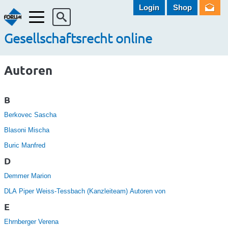
Login
Shop
Menü
Gesellschaftsrecht online
Autoren
B
Berkovec Sascha
Blasoni Mischa
Buric Manfred
D
Demmer Marion
DLA Piper Weiss-Tessbach (Kanzleiteam) Autoren von
E
Ehrnberger Verena