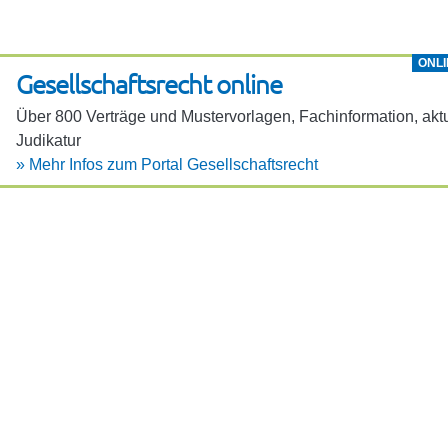
ONLI
Gesell­schafts­recht online
Über 800 Verträge und Muster­vor­lagen, Fach­in­for­ma­tion, aktu
Judi­katur
»
Mehr Infos zum Portal Gesell­schafts­recht