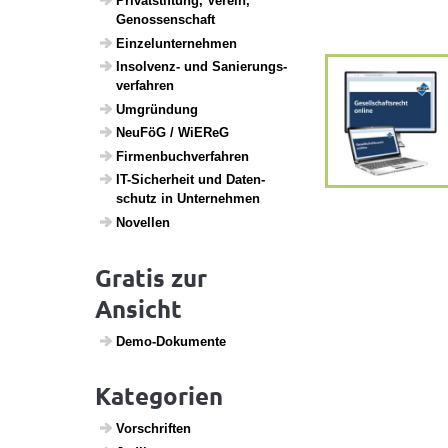
Privat­stif­tung, Verein,
Genos­sen­schaft
Einzel­un­ter­nehmen
Insol­venz- und Sanie­rungs­
ver­fahren
Umgrün­dung
NeuFöG / WiEReG
Firmen­buch­ver­fahren
IT-Sicher­heit und Daten­
schutz in Unter­nehmen
Novellen
Gratis zur
Ansicht
Demo-Doku­mente
Kategorien
Vorschriften