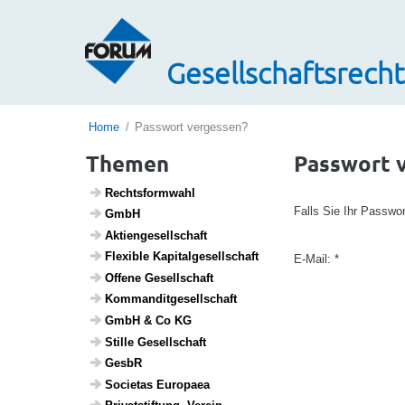
Gesellschaftsrecht
Home
Passwort vergessen?
Themen
Passwort 
Rechts­form­wahl
Falls Sie Ihr Passwo
GmbH
Akti­en­ge­sell­schaft
Flexible Kapi­tal­ge­sell­schaft
E-Mail: *
Offene Gesell­schaft
Komman­dit­ge­sell­schaft
GmbH & Co KG
Stille Gesell­schaft
GesbR
Soci­etas Euro­paea