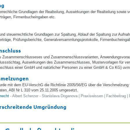
ng
uerrechliche Grundlagen der Realteilung, Auswirkungen der Realteilung sowie
rträgen, Firmenbucheingaben etc.
e und steuerrechtliche Grundlagen zur Spaltung, Ablauf der Spaltung zur Auf
erträge, Prüfungsberichte, Generalversammlungsprotokolle, Firmenbucheinga
schluss
s Zusammenschlusseses und Zusammenschlussvarianten, Anwendungsvorau
ssstichtag, Auswirkungen des Zusammenschlusses, Mustervorlagen für ver
chluss einer GmbH und natürlicher Personen zu einer GmbH & Co KG) uv
hmelzungen
urde mit dem EU-VerschG die Richtlinie 2005/56/EG über die Verschmelzung 
aten, ABl Nr L 310 vom 25.11.2005 umgesetzt.
knecht
- Albert Scherzer - Stanislava Doganova | Praxiswissen | Fachbeitrag 
rschreitende Umgründung