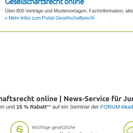
Gesell­schafts­recht online
Über 800 Verträge und Muster­vor­lagen, Fach­in­for­ma­tion, aktu
»
Mehr Infos zum Portal Gesell­schafts­recht
haftsrecht online | News-Service für Jur
den und
15 % Rabatt
** auf ein Seminar der
FORUM Akad
Wichtige gesetzliche