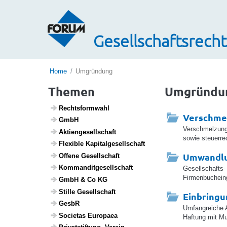
Gesellschaftsrecht
Home
Umgründung
Themen
Umgründu
Rechts­form­wahl
Verschme
GmbH
Verschmelzungs
Akti­en­ge­sell­schaft
sowie steuerre
Flexible Kapi­tal­ge­sell­schaft
Umwandl
Offene Gesell­schaft
Komman­dit­ge­sell­schaft
Gesellschafts
Firmenbuchein
GmbH & Co KG
Stille Gesell­schaft
Einbring
GesbR
Umfangreiche A
Soci­etas Euro­paea
Haftung mit Mu