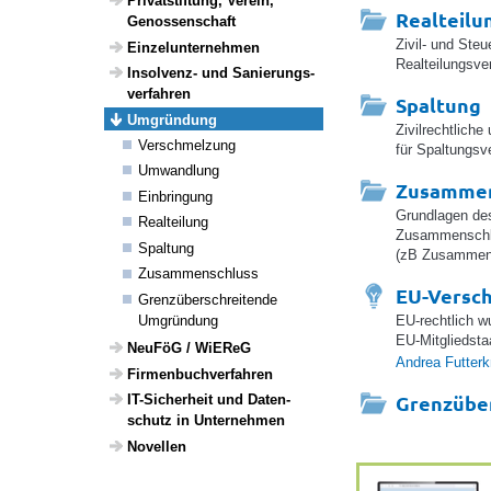
Privat­stif­tung, Verein,
Realteilu
Genos­sen­schaft
Zivil- und Ste
Einzel­un­ter­nehmen
Realteilungsve
Insol­venz- und Sanie­rungs­
ver­fahren
Spaltung
Umgrün­dung
Zivilrechtlich
Verschmel­zung
für Spaltungsv
Umwand­lung
Zusammen
Einbrin­gung
Grundlagen de
Real­tei­lung
Zusammenschlu
Spal­tung
(zB Zusammens
Zusam­menschluss
EU-Versc
Grenz­über­schrei­tende
Umgrün­dung
EU-rechtlich w
EU-Mitgliedsta
NeuFöG / WiEReG
Andrea Futter
Firmen­buch­ver­fahren
Grenzübe
IT-Sicher­heit und Daten­
schutz in Unter­nehmen
Novellen