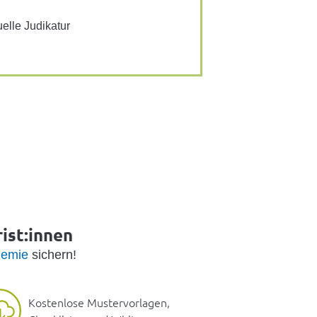
­elle Judi­katur
ist:innen
emie
sichern!
Kostenlose Mustervorlagen,