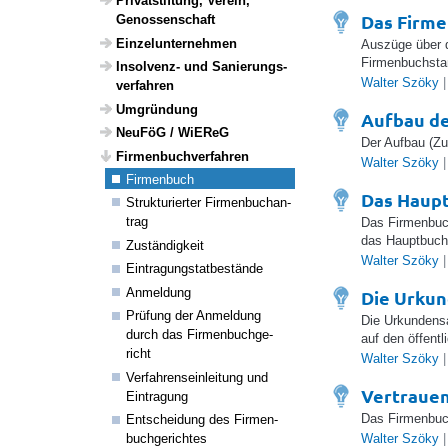
Privat­stif­tung, Verein,
Das Firme
Genos­sen­schaft
Einzel­un­ter­nehmen
Auszüge über d
Firmenbuchsta
Insol­venz- und Sanie­rungs­
Walter Szöky
|
ver­fahren
Umgrün­dung
Aufbau d
NeuFöG / WiEReG
Der Aufbau (Z
Firmen­buch­ver­fahren
Walter Szöky
|
Firmen­buch
Das Haup
Struk­tu­rierter Firmen­buchan­
trag
Das Firmenbuch
das Hauptbuch 
Zustän­dig­keit
Walter Szöky
|
Eintra­gungs­tat­be­stände
Anmel­dung
Die Urku
Prüfung der Anmel­dung
Die Urkundensa
durch das Firmen­buch­ge­
auf den öffent
richt
Walter Szöky
|
Verfah­rens­ein­lei­tung und
Vertrauen
Eintra­gung
Das Firmenbuch
Entschei­dung des Firmen­
Walter Szöky
|
buch­ge­richtes