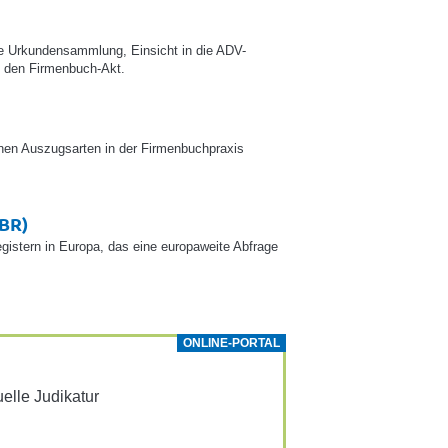
te Urkundensammlung, Einsicht in die ADV-
 den Firmenbuch-Akt.
nen Auszugsarten in der Firmenbuchpraxis
EBR)
istern in Europa, das eine europaweite Abfrage
ONLINE-PORTAL
­elle Judi­katur