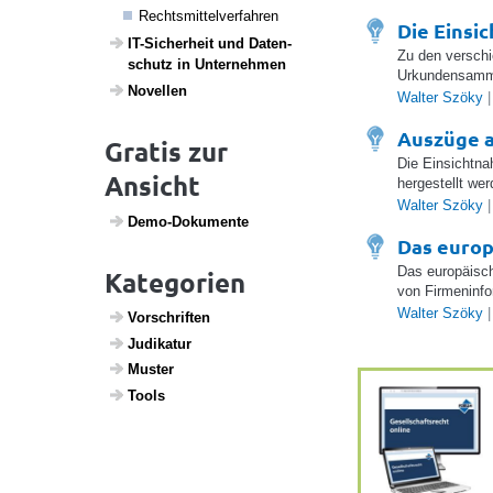
Rechts­mit­tel­ver­fahren
Die Einsi
IT-Sicher­heit und Daten­
Zu den verschi
schutz in Unter­nehmen
Urkundensamml
Novellen
Walter Szöky
|
Auszüge 
Gratis zur
Die Einsichtna
Ansicht
hergestellt wer
Walter Szöky
|
Demo-Doku­mente
Das europ
Das europäisch
Kategorien
von Firmeninfo
Walter Szöky
|
Vorschriften
Judi­katur
Muster
Tools