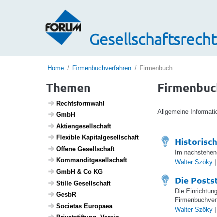
Gesellschaftsrecht
Home
Firmenbuchverfahren
Firmenbuch
Themen
Firmenbuc
Rechts­form­wahl
Allgemeine Informat
GmbH
Akti­en­ge­sell­schaft
Flexible Kapi­tal­ge­sell­schaft
Historisc
Offene Gesell­schaft
Im nachstehend
Komman­dit­ge­sell­schaft
Walter Szöky
|
GmbH & Co KG
Die Posts
Stille Gesell­schaft
Die Einrichtun
GesbR
Firmenbuchverf
Soci­etas Euro­paea
Walter Szöky
|