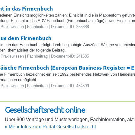
cht in das Firmenbuch
edenen Einsichtsmöglichkeiten zählen: Einsicht in die in Mappenform geführ
ung, Einsicht in das ADV-Hauptbuch (Firmenbuchauszüge) sowie Einsicht in
 Praxiswissen | Fachbeitrag | Dokument-ID: 285888
aus dem Firmenbuch
hme in das Hauptbuch erfolgt durch beglaubigte Auszüge. Welche verschiede
den, thematisiert der folgende Beitrag.
 Praxiswissen | Fachbeitrag | Dokument-ID: 241685
äische Firmenbuch (European Business Register = 
e Firmenbuch bezeichnet ein seit 1992 bestehendes Netzwerk von Handelsreg
rmationen ermöglicht.
 Praxiswissen | Fachbeitrag | Dokument-ID: 454599
Gesell­schafts­recht online
Über 800 Verträge und Muster­vor­lagen, Fach­in­for­ma­tion, aktu
»
Mehr Infos zum Portal Gesell­schafts­recht