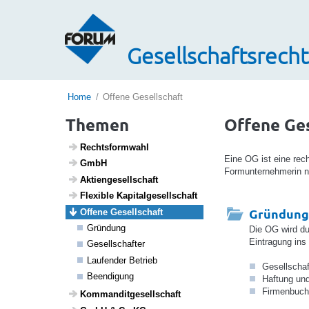
Gesellschaftsrecht
Home
Offene Gesellschaft
Themen
Offene Ges
Rechts­form­wahl
Eine OG ist eine rec
GmbH
Formunternehmerin 
Akti­en­ge­sell­schaft
Flexible Kapi­tal­ge­sell­schaft
Gründung
Offene Gesell­schaft
Grün­dung
Die OG wird du
Eintragung ins
Gesell­schafter
Laufender Betrieb
Gesellschaf
Been­di­gung
Haftung un
Firmenbuch
Komman­dit­ge­sell­schaft