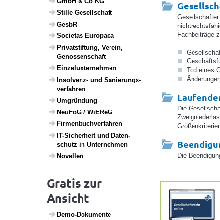
GmbH & Co KG
Gesellsch
Stille Gesell­schaft
Gesellschafter
GesbR
nichtrechtsfäh
Fachbeiträge z
Soci­etas Euro­paea
Privat­stif­tung, Verein,
Gesellschaf
Genos­sen­schaft
Geschäftsfü
Einzel­un­ter­nehmen
Tod eines 
Änderungen 
Insol­venz- und Sanie­rungs­
ver­fahren
Laufender
Umgrün­dung
Die Gesellscha
NeuFöG / WiEReG
Zweigniederlas
Firmen­buch­ver­fahren
Größenkriterie
IT-Sicher­heit und Daten­
Beendigu
schutz in Unter­nehmen
Die Beendigung
Novellen
Gratis zur
Ansicht
Demo-Doku­mente