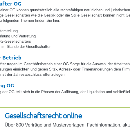
after OG
 einer OG können grundsätzlich alle rechtsfähigen natürlichen und juristische
ige Gesellschaften wie die GesbR oder die Stille Gesellschaft können nicht G
u folgenden Themen finden Sie hier:
terstellung
hrung und Vertretung
OG-Gesellschafters
im Stande der Gesellschafter
 Betrieb
fter tragen im Geschäftsbetrieb einer OG Sorge für die Auswahl der Arbeitne
sungen einrichten und geben Sitz-, Adress- oder Firmenänderungen dem Firm
n ist der Jahresabschluss offenzulegen.
ng OG
 der OG teilt sich in die Phasen der Auflösung, der Liquidation und schließl
Gesell­schafts­recht online
Über 800 Verträge und Muster­vor­lagen, Fach­in­for­ma­tion, aktu