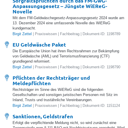
Sorgfaltspflichten durch das FM-GwG-
Anpassungsgesetz – Jüngste WiEReG-
Novelle
Mit dem FM-Geldwäschegesetz-Anpassungsgesetz 2024 wurde am
13. Dezember 2024 eine umfassende Novelle des WiEReG
kundgemacht.
Birgit Zettel
| Praxiswissen | Fachbeitrag | Dokument-ID: 1198789
EU Geldwäsche Paket
Die Europäische Union hat ihren Rechtsrahmen zur Bekämpfung
von Geldwäsche (AML) und Terrorismusfinanzierung (CTF)
grundlegend reformiert.
Birgit Zettel
| Praxiswissen | Fachbeitrag | Dokument-ID: 1198790
Pflichten der Rechtsträger und
Meldepflichten
Rechtsträger im Sinne des WiEReG sind die folgenden
Gesellschaften und sonstigen juristischen Personen mit Sitz im
Inland, Trusts und trustähnliche Vereinbarungen.
Birgit Zettel
| Praxiswissen | Fachbeitrag | Dokument-ID: 1151124
Sanktionen, Geldstrafen
Erfolgt die verpflichtende Meldung nicht, so wird zunächst eine
Zwangsstrafe gem § 111 BAO mit Nachfristsetzung angedroht. Wird