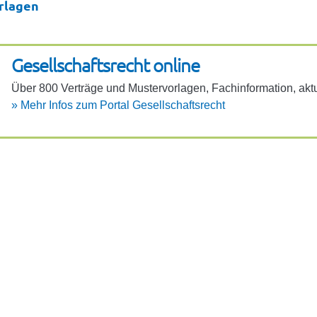
rlagen
Gesell­schafts­recht online
Über 800 Verträge und Muster­vor­lagen, Fach­in­for­ma­tion, aktu
»
Mehr Infos zum Portal Gesell­schafts­recht