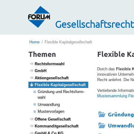
Gesellschaftsrecht
Home
Flexible Kapitalgesellschaft
Themen
Flexible K
Rechts­form­wahl
Durch das
Flexible 
GmbH
innovativen Unterne
Akti­en­ge­sell­schaft
Recht anlehnt. Die N
Flexible Kapi­tal­ge­sell­schaft
Vertiefende Informat
Grün­dung und Rechts­form­
Mustersammlung Flexi
wahl
Umwand­lung
Muster­vor­lagen
Gründung
Offene Gesell­schaft
Umwandl
Komman­dit­ge­sell­schaft
GmbH & Co KG