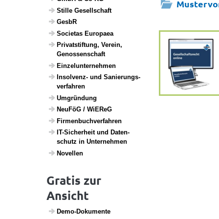
Mustervo
Stille Gesell­schaft
GesbR
Soci­etas Euro­paea
Privat­stif­tung, Verein,
Genos­sen­schaft
Einzel­un­ter­nehmen
Insol­venz- und Sanie­rungs­
ver­fahren
Umgrün­dung
NeuFöG / WiEReG
Firmen­buch­ver­fahren
IT-Sicher­heit und Daten­
schutz in Unter­nehmen
Novellen
Gratis zur
Ansicht
Demo-Doku­mente