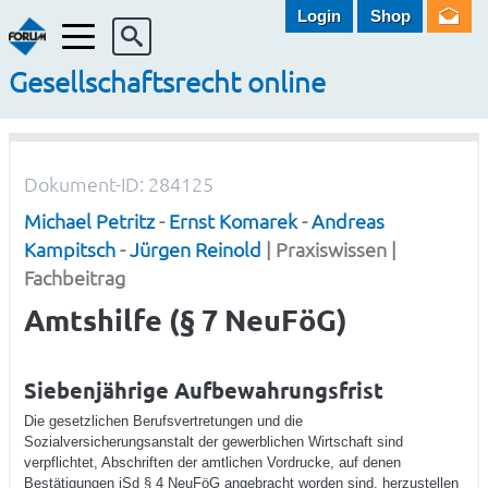
Login
Shop
Menü
Gesellschaftsrecht online
Dokument-ID: 284125
Michael Petritz
-
Ernst Komarek
-
Andreas
Kampitsch
-
Jürgen Reinold
| Praxiswissen |
Fachbeitrag
Amtshilfe (§ 7 NeuFöG)
Siebenjährige Aufbewahrungsfrist
Die gesetzlichen Berufsvertretungen und die
Sozialversicherungsanstalt der gewerblichen Wirtschaft sind
verpflichtet, Abschriften der amtlichen Vordrucke, auf denen
Bestätigungen iSd § 4 NeuFöG angebracht worden sind, herzustellen