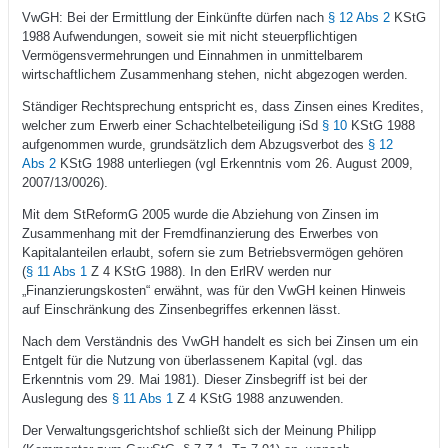
VwGH: Bei der Ermittlung der Einkünfte dürfen nach
§ 12 Abs 2
KStG
1988 Aufwendungen, soweit sie mit nicht steuerpflichtigen
Vermögensvermehrungen und Einnahmen in unmittelbarem
wirtschaftlichem Zusammenhang stehen, nicht abgezogen werden.
Ständiger Rechtsprechung entspricht es, dass Zinsen eines Kredites,
welcher zum Erwerb einer Schachtelbeteiligung iSd
§ 10
KStG 1988
aufgenommen wurde, grundsätzlich dem Abzugsverbot des
§ 12
Abs 2
KStG 1988 unterliegen (vgl Erkenntnis vom 26. August 2009,
2007/13/0026).
Mit dem StReformG 2005 wurde die Abziehung von Zinsen im
Zusammenhang mit der Fremdfinanzierung des Erwerbes von
Kapitalanteilen erlaubt, sofern sie zum Betriebsvermögen gehören
(
§ 11 Abs 1
Z 4 KStG 1988). In den ErlRV werden nur
„Finanzierungskosten“ erwähnt, was für den VwGH keinen Hinweis
auf Einschränkung des Zinsenbegriffes erkennen lässt.
Nach dem Verständnis des VwGH handelt es sich bei Zinsen um ein
Entgelt für die Nutzung von überlassenem Kapital (vgl. das
Erkenntnis vom 29. Mai 1981). Dieser Zinsbegriff ist bei der
Auslegung des
§ 11 Abs 1
Z 4 KStG 1988 anzuwenden.
Der Verwaltungsgerichtshof schließt sich der Meinung Philipp