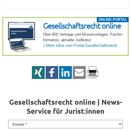
ONLINE-PORTAL
Gesell­schafts­recht online
Über 800 Verträge und Muster­vor­lagen, Fach­in­
for­ma­tion, aktu­elle Judi­katur
»
Mehr Infos zum Portal Gesell­schafts­recht
Gesellschaftsrecht online | News-
Service für Jurist:innen