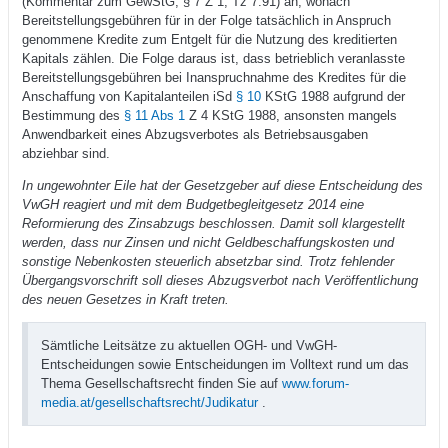
(Kommentar zum GewStG, § 7 Z 1, Tz 7.91) an, wonach
Bereitstellungsgebühren für in der Folge tatsächlich in Anspruch
genommene Kredite zum Entgelt für die Nutzung des kreditierten
Kapitals zählen. Die Folge daraus ist, dass betrieblich veranlasste
Bereitstellungsgebühren bei Inanspruchnahme des Kredites für die
Anschaffung von Kapitalanteilen iSd
§ 10
KStG 1988 aufgrund der
Bestimmung des
§ 11 Abs 1
Z 4 KStG 1988, ansonsten mangels
Anwendbarkeit eines Abzugsverbotes als Betriebsausgaben
abziehbar sind.
In ungewohnter Eile hat der Gesetzgeber auf diese Entscheidung des
VwGH reagiert und mit dem Budgetbegleitgesetz 2014 eine
Reformierung des Zinsabzugs beschlossen. Damit soll klargestellt
werden, dass nur Zinsen und nicht Geldbeschaffungskosten und
sonstige Nebenkosten steuerlich absetzbar sind. Trotz fehlender
Übergangsvorschrift soll dieses Abzugsverbot nach Veröffentlichung
des neuen Gesetzes in Kraft treten.
Sämtliche Leitsätze zu aktuellen OGH- und VwGH-
Entscheidungen sowie Entscheidungen im Volltext rund um das
Thema Gesellschaftsrecht finden Sie auf
www.forum-
media.at/gesellschaftsrecht/Judikatur
.